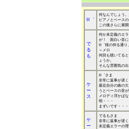
何なんでしょう。
H゛
ピアノとベースの
この後さらに展開
何か未定義のエラ
が！ 面白い音に
で
H゛様の仰る通り
る
＞メロ
何回も聴いてると
も
ょうか。
そんな雰囲気の出
H゛さま
非常に返事が遅く
ケ
最近自分の曲の欠
ー
うとベースの音が
メロディ浮かばな
ス
明・・・
まずいです・・・
でるもさま
ケ
非常に返事が遅く
ー
未定義エラーの理