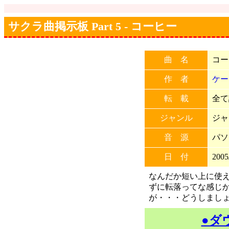
サクラ曲掲示板 Part 5 - コーヒー
曲 名
コー
作 者
ケー
転 載
全て許
ジャンル
ジャ
音 源
パソ
日 付
2005
なんだか短い上に使え
ずに転落ってな感じか
が・・・どうしまし
●ダ