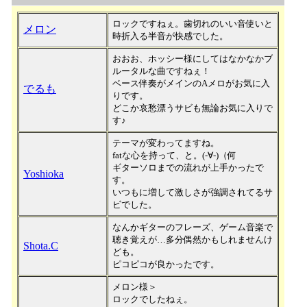
ロックですねぇ。歯切れのいい音使いと
メロン
時折入る半音が快感でした。
おおお、ホッシー様にしてはなかなかブ
ルータルな曲ですねぇ！
ベース伴奏がメインのAメロがお気に入
でるも
りです。
どこか哀愁漂うサビも無論お気に入りで
す♪
テーマが変わってますね。
fatな心を持って、と。(-∀-)（何
ギターソロまでの流れが上手かったで
Yoshioka
す。
いつもに増して激しさが強調されてるサ
ビでした。
なんかギターのフレーズ、ゲーム音楽で
聴き覚えが…多分偶然かもしれませんけ
Shota.C
ども。
ピコピコが良かったです。
メロン様＞
ロックでしたねぇ。