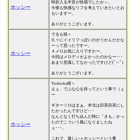
時折入る半音が快感でしたか～。
ホッシー
今後も快感なリフを考えていきたいとお
もいますー。
ありがとうございます。
でるも様＞
久々にイイリフっぽいのがうかんだかな
ーって思ったですー。
Ａメロお気に入りですかー。
ホッシー
今回はメロディがよかったのかなー･･･
あまり意識してなかったですけど(ﾟ～ﾟ)
ありがとうございます。
Yoshioka様＞
えぇ、でぶな心を持ってという事で（ぇ
ー
ギターソロはまぁ、本当は目茶目茶にし
たかったんですけど･･･
なんとなく打ち込んだ時に「きも」かっ
たのでこういう風になりましたね
ホッシー
ぇ･･･。
これで、激しい＝ホッシーという事