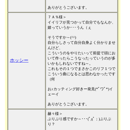
ありがとうございます。
７Ａ％様＞
イイリフが見つかって自分でもなんか、
嬉っていうか･･･うん（ぇ
そうですか～(^^)
自分らしさって自分自身よく分かりませ
んけど、
こういうのをやりたいって前提で頭にお
いて作ったらこうなったっていうのが多
ホッシー
いかもしれないですね～。
これもその１つでまさかこのリフ１つで
こういう曲になるとは思わなかったです
（何
お♪カッティング好きー発見(*ﾟワﾟ*)イ
ェーイ
ありがとうございます。
赫々様＞
ぶりぶり感ですか～･･･(ﾟдﾟ；)ぶりぶ
り？