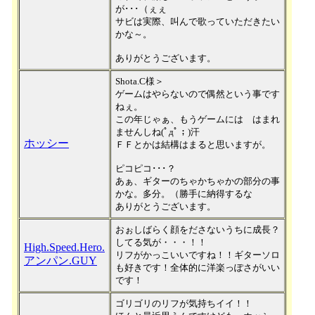
が･･･（ぇぇ
サビは実際、叫んで歌っていただきたい
かな～。
ありがとうございます。
Shota.C様＞
ゲームはやらないので偶然という事です
ねぇ。
この年じゃぁ、もうゲームには はまれ
ませんしね(ﾟдﾟ；)汗
ホッシー
ＦＦとかは結構はまると思いますが。
ピコピコ･･･？
あぁ、ギターのちゃかちゃかの部分の事
かな。多分。（勝手に納得するな
ありがとうございます。
おぉしばらく顔をださないうちに成長？
してる気が・・・！！
High.Speed.Hero.
リフがかっこいいですね！！ギターソロ
アンパン.GUY
も好きです！全体的に洋楽っぽさがいい
です！
ゴリゴリのリフが気持ちイイ！！