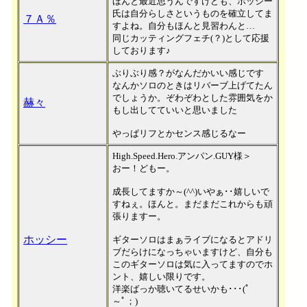
ほんと最近思うんですけども、ホッシー
氏は自分らしさというものを確立してま
７Ａ％
すよね。自分もほんと見習わんと…
同じカッティングフェチ(？)として応援
しております♪
ぶりぶり感？がなんだかいい感じです
なんかソロのときはリバーブ上げてたん
でしょうか。ぞわぞわとした雰囲気をか
赫々
もし出してていいと思いました
やっぱリフとかセンス感じるなー
High.Speed.Hero.アンパン.GUY様＞
おー！どもー。
成長してますか～(^^)いやぁ･･嬉しいで
すねぇ。ほんと。まだまだこれからも頑
張りますー。
ホッシー
ギターソロはまぁライブになるとアドリ
ブだらけになっちゃいますけど、自分も
このギターソロは気に入ってますのでホ
ント、嬉しい限りです。
洋楽ばっか聴いてるせいかも･･･(ﾟ
～ﾟ；)