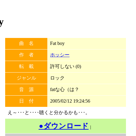
y
曲 名
Fat boy
作 者
ホッシー
転 載
許可しない (0)
ジャンル
ロック
音 源
fatな心（は？
日 付
2005/02/12 19:24:56
え～･･･と････聴くと分かるかも･･･。
●ダウンロード
｜