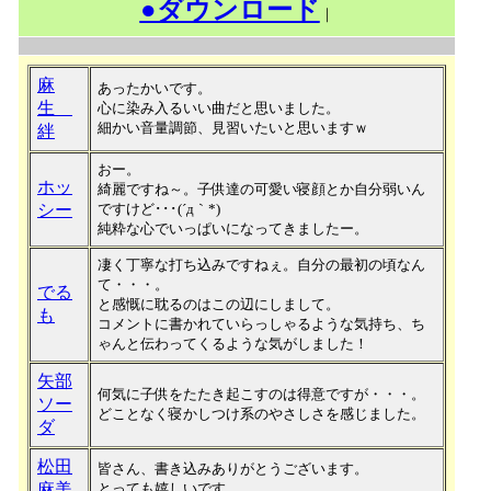
●ダウンロード
｜
麻
あったかいです。
生
心に染み入るいい曲だと思いました。
細かい音量調節、見習いたいと思いますｗ
絆
おー。
ホッ
綺麗ですね～。子供達の可愛い寝顔とか自分弱いん
シー
ですけど･･･(´д｀*)
純粋な心でいっぱいになってきましたー。
凄く丁寧な打ち込みですねぇ。自分の最初の頃なん
て・・・。
でる
と感慨に耽るのはこの辺にしまして。
も
コメントに書かれていらっしゃるような気持ち、ち
ゃんと伝わってくるような気がしました！
矢部
何気に子供をたたき起こすのは得意ですが・・・。
ソー
どことなく寝かしつけ系のやさしさを感じました。
ダ
松田
皆さん、書き込みありがとうございます。
麻美
とっても嬉しいです。