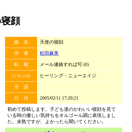
の寝顔
曲 名
天使の寝顔
作 者
松田麻美
転 載
メール連絡すれば可 (0)
ジャンル
ヒーリング・ニューエイジ
音 源
日 付
2005/02/11 17:29:21
初めて投稿します。子ども達のかわいい寝顔を見て
いる時の優しい気持ちをオルゴール調に表現しまし
た。未熟ですが、よかったら聞いてください。