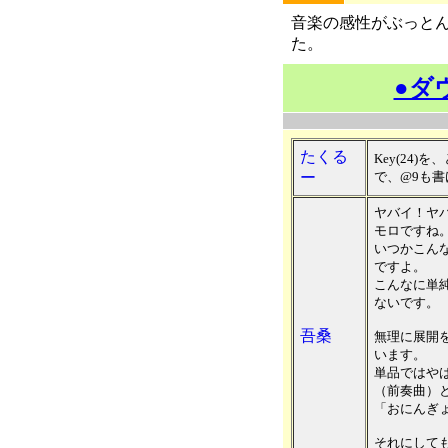
音楽の感性がぶっと
た。
●ダ
たくる
Key(24
ー
で、@9も
ヤバイ！ヤ
モロですね
いつかこん
ですよ。
こんなに単
ないです。
吾桑
無理に展開
います。
単品ではや
（前奏曲）
「おにんぎ
それにして