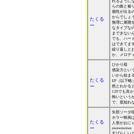
れるように
らの曲と被
個性が出る
からでしょ
たくる
無理に展開
ー
なタイプな
まできない
でも、ハー
はできてま
繰り返しと
か、メロデ
ひかり様
感染力とい
いから始ま
たくる
EP（以下
ー
然とわかる
120でも良
怖いという
で、底知れ
矢部ソーダ
ホラー映画
たくる
人形がおに
ー
awawawawa
すばらしい