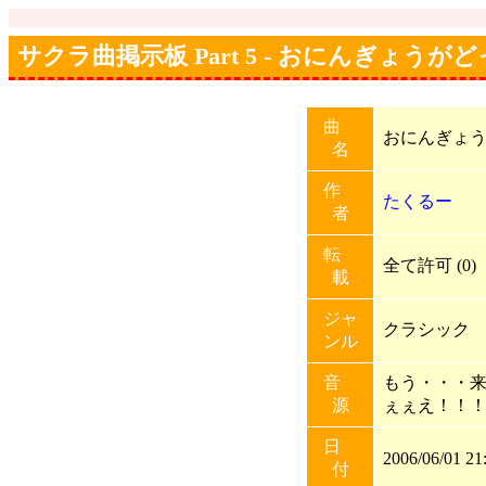
サクラ曲掲示板 Part 5 - おにんぎょう
曲
おにんぎょ
名
作
たくるー
者
転
全て許可 (0)
載
ジャ
クラシック
ンル
音
もう・・・
源
ぇぇえ！！
日
2006/06/01 21
付