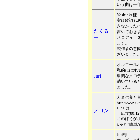
いう曲は一
Yoshioka様
実は歌詞も
きなかった
たくる
書いておき
ー
メロディー
ます。
製作者の意
ざいました
オルゴール
私的にはオ
Juri
単調なメロ
聴いている
ました。
人形供養と
http://www.k
EP.T は・・
メロン
EP.T(80,12
このほうが
いので簡単
Juri様