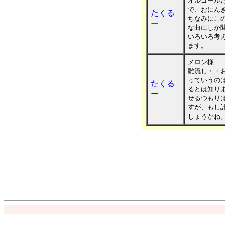
オルゴール
で、おにん
たくる
ちなみにこ
ー
な曲にしか
いろいろ考
ます。
メロン様
雛流し・・
っていうの
たくる
るとは知り
ー
せるつもり
すが、もし
しょうかね