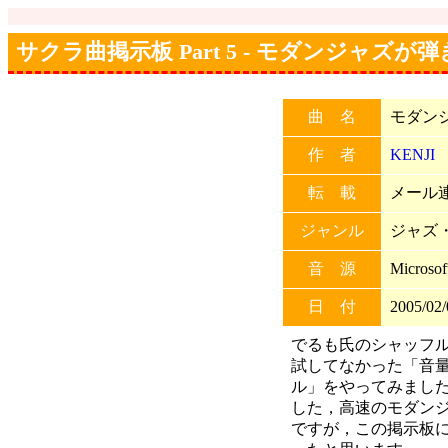
サクラ曲掲示板 Part 5 - モダンジャズが
曲 名
モダン
作 者
KENJI
転 載
メール連
ジャンル
ジャズ
音 源
Microso
日 付
2005/02/
でるも氏のシャッフ
試してなかった「音
ル」をやってみました
した，高速のモダンジ
ですが，この掲示板