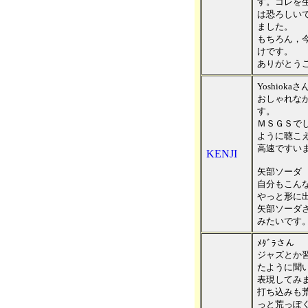
す。コレを
は恐ろしい
ました。
もちろん，
けです。
ありがとう
Yoshiokaさ
おしゃれな
す。
ＭＳＧＳで
ように聴こ
高速ですい
KENJI
矢部ソーダ
自分もこん
やっと形に
矢部ソーダ
みたいです
ﾒﾀﾞﾗさん
ジャズとか
たように聞
表現してみ
打ち込みも
っと荒っぽ