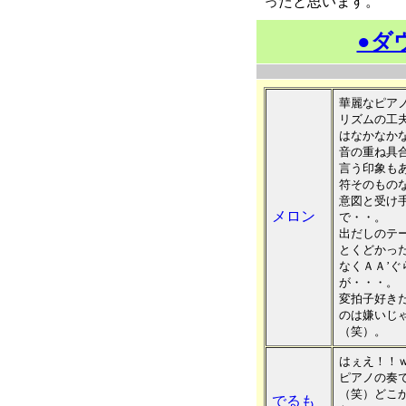
ったと思います。
●ダ
華麗なピア
リズムの工
はなかなか
音の重ね具
言う印象も
符そのもの
意図と受け
メロン
で・・。
出だしのテー
とくどかっ
なくＡＡ’
が・・・。
変拍子好き
のは嫌いじ
（笑）。
はぇえ！！ｗ
ピアノの奏
（笑）どこ
でるも