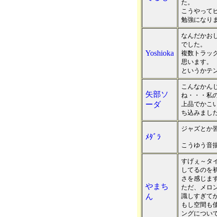
た。
こうやって
勉強になり
なんだかお
でした。
Yoshioka
複数トラッ
思います。
というかテ
こんなかん
矢部ソ
ね・・・私
ーダ
上品でかこ
ち込みまし
ジャズとか
ﾒﾀﾞﾗ
こうゆう音描
すげぇ～タ
してるのを
さを感じま
やまち
ただ、メロ
ん
識しすぎて
もし空間も
ングについ