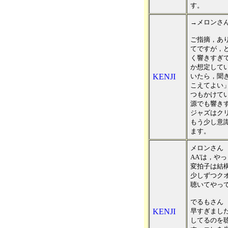
す。
→メロンさ
ご指摘，あ
てですが，ど
く響きすぎ
か想定して
KENJI
いたら，聞
こえてよい
つもかけて
源でも響き
ジャズはク
もう少し意
ます。
メロンさん
AA'は，や
変拍子は結
少しずつク
聴いてやっ
でるもさん
KENJI
早すぎまし
してるのを