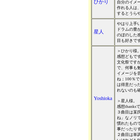
ひかり
自分のイメ
作れる人は
するとうら
やはり上手
ドラムの豊
星人
のぼのした
目も好きで
＞ひかり様
感想どもですー
文化祭です
で、何事も
イメージを
ね；100％
は得意だっ
れないのも
Yoshioka
＞星人様。
感想thank
３曲目は某
ね」なノリ
慣れたもの
事だったり
２曲目は単