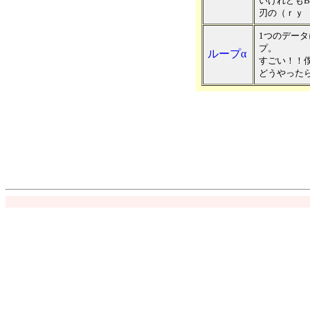
いけれども
刃の（ｒｙ
1つのデータ
プ。
ループα
すごい！！
どうやった