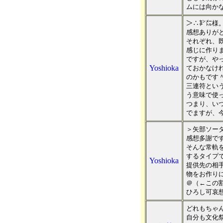
ムには向か
＞∴㌢㍍様
感想ありが
それぞれ、
感じに作り
ですが、や
Yoshioka
ておかなけ
のかもです
三連符とい
う意味で使
つまり、い
でますが、今
＞矢部ソー
感想多謝ですー
そんな常軌
するタイプ
Yoshioka
提供先の相
物をお作り
＠（←この
ひろし可哀想
どれもちゃ
自分も文化