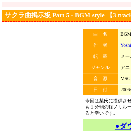
サクラ曲掲示板 Part 5 - BGM style 【3 trac
曲 名
BGM 
作 者
Yosh
転 載
メー
ジャンル
アニ
音 源
MSG
日 付
2006/
今回は某氏に提供させ
も１分弱の軽ノリル
ると幸いです。
●ダ