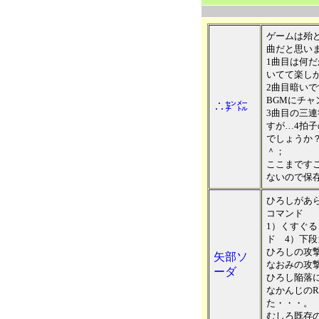
ゲームは殆
曲だと思い
1曲目は何
いてて楽し
2曲目暗い
BGMにチ
∴㌢㍍
3曲目の三
すが…4拍
でしょうか
＾；
ここまです
ないので保
ひろしがあ
コマンド
1）くすぐる
ド 4）下段
ひろしの攻
矢部ソ
なおみの攻撃
ーダ
ひろし陥落
なかんじのR
た・・・。
むしろ既存