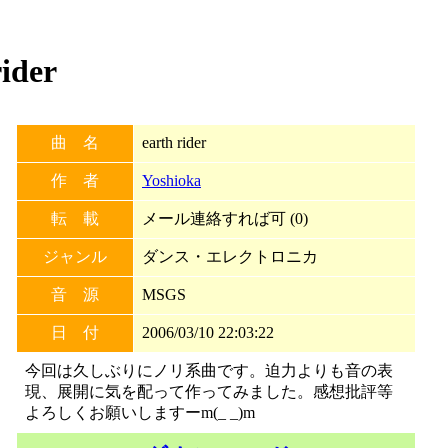
ider
曲 名
earth rider
作 者
Yoshioka
転 載
メール連絡すれば可 (0)
ジャンル
ダンス・エレクトロニカ
音 源
MSGS
日 付
2006/03/10 22:03:22
今回は久しぶりにノリ系曲です。迫力よりも音の表
現、展開に気を配って作ってみました。感想批評等
よろしくお願いしますーm(_ _)m