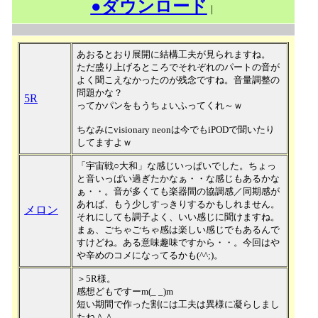
●ダウンロード
｜
あおるとおり展開に結構工夫が見られますね。
ただ盛り上げるところでそれぞれのパートの音が
よく聞こえなかったのが残念ですね。音量調整の
問題かな？
5R
ってかパンをもうちょいふってくれ～ｗ
ちなみにvisionary neonは今でもiPODで聞いたり
してますよｗ
「宇宙戦○大和」な感じいっぱいでした。ちょっ
と音いっぱい過ぎたかなぁ・・な感じもあるかな
ぁ・・。音が多くても楽器間の協調感／同期感が
あれば、もう少しすっきりするかもしれません。
メロン
それにしても調子よく、いい感じに聞けますね。
まぁ、ごちゃごちゃ感は楽しい感じでもあるんで
すけどね。ある意味趣味ですから・・。今回はや
や辛めのコメになってるかも(^^;)。
＞5R様。
感想どもですーm(_ _)m
短い期間で作った割には工夫は異様に凝らしまし
たね＾＾