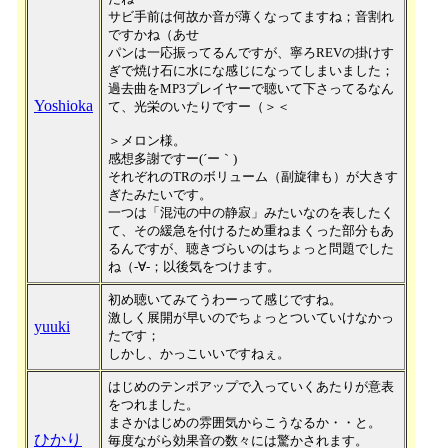
サビ手前は何故か音が薄くなってますね；音割れ
ですかね（あせ
パンは一応振ってるんですが、寧ろREVの掛けす
ぎで焼け石に水にな感じになってしまいました；
過去曲をMP3プレイヤーで聴いて下さってるなん
Yoshioka
て、光栄のいたりですー（＞＜
＞メロン様。
感想多謝ですー(´ー｀)
それぞれのTRのボリューム（副旋律も）が大きす
ぎたみたいです。
一つは「混沌の中の静寂」みたいなのを表したく
て、その緩急を付けるため重ねまくった部分もあ
るんですが、聴きづらいのはちょっと問題でした
ね（-∀-；以後気をつけます。
初め聴いてみてうわーって感じですね。
激しく展開が早いのでちょっとついていけなかっ
yuuki
たです；
しかし、かっこいいですねぇ。
はじめのテンポアップで入っていくあたりが意表
をつれました。
まさかはじめの雰囲気からこうなるか・・と。
ひかり
毎度ながら効果音の数々には驚かされます。