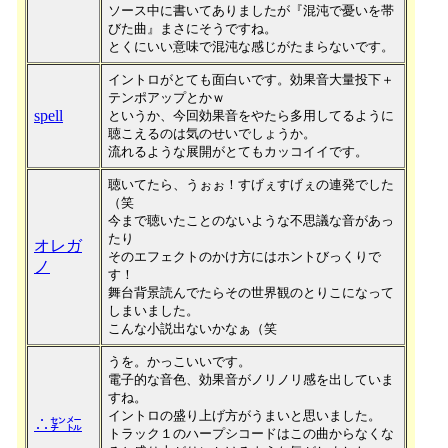
ソース中に書いてありましたが『混沌で憂いを帯
びた曲』まさにそうですね。
とくにいい意味で混沌な感じがたまらないです。
イントロがとても面白いです。効果音大量投下＋
テンポアップとかｗ
spell
というか、今回効果音をやたら多用してるように
聴こえるのは気のせいでしょうか。
流れるような展開がとてもカッコイイです。
聴いてたら、うぉぉ！すげぇすげぇの連発でした
（笑
今まで聴いたことのないような不思議な音があっ
たり
オレガ
そのエフェクトのかけ方にはホントびっくりで
ノ
す！
舞台背景読んでたらその世界観のとりこになって
しまいました。
こんな小説出ないかなぁ（笑
うを。かっこいいです。
電子的な音色、効果音がノリノリ感を出していま
すね。
イントロの盛り上げ方がうまいと思いました。
∴㌢㍍
トラック１のハープシコードはこの曲からなくな