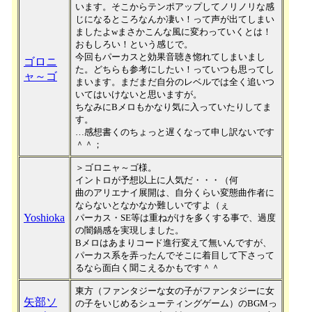
います。そこからテンポアップしてノリノリな感
じになるところなんか凄い！って声が出てしまい
ましたよwまさかこんな風に変わっていくとは！
おもしろい！という感じで。
今回もパーカスと効果音聴き惚れてしまいまし
ゴロニ
た。どちらも参考にしたい！っていつも思ってし
ャ～ゴ
まいます。まだまだ自分のレベルでは全く追いつ
いてはいけないと思いますが。
ちなみにBメロもかなり気に入っていたりしてま
す。
…感想書くのちょっと遅くなって申し訳ないです
＾＾；
＞ゴロニャ～ゴ様。
イントロが予想以上に人気だ・・・（何
曲のアリエナイ展開は、自分くらい変態曲作者に
ならないとなかなか難しいですよ（ぇ
Yoshioka
パーカス・SE等は重ねがけを多くする事で、過度
の闇鍋感を実現しました。
Bメロはあまりコード進行変えて無いんですが、
パーカス系を弄ったんでそこに着目して下さって
るなら面白く聞こえるかもです＾＾
東方（ファンタジーな女の子がファンタジーに女
矢部ソ
の子をいじめるシューティングゲーム）のBGMっ