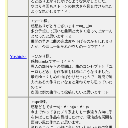
ると盛り上がりにかけるような気がしました。
やはり今回もストトンの偉大さを見せ付けられた
ような気がします＾＾；
＞yuuki様。
感想ありがとうございますーm(_ _)m
多分予想して頂いた曲調と大きく違ってぽかーん
となったと思います（ぇ
展開の早さは曲の完成度を下げるのかもしれませ
んが、今回は一応それがウリの一つです＾＾
Yoshioka
＞ひかり様。
感想thanksですー（＾＾＾
導入の部分からの展開は、曲のコンセプトと「ユ
ーロもどき」を作る事を目標にこうなりました。
最近ゆっくりめの曲ばかりだったので、混沌で迫
力のあるの作りたいなぁと兼ねてから思っていた
のでｗ
次回は例の曲作って投稿したいと思います（ぉ
＞spell様。
感想どもですーo(・∀・o)(o・∀・)o
今まで作ってきたノリ系よりも一歩違う方向に手
を伸ばした作品を目指したので、混沌感も展開も
面白い風に作れたと思います。
流れるように…が肌に合わない人もいる程の急展