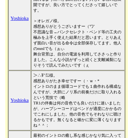
開ですが、良い方でとってくださって嬉しいで
す。
Yoshioka
＞オレガノ様。
感想ありがとうございますー（'ワ'
不思議な音→バンクセレクト・ベンド等の工夫の
極みを上手く使えた結果だと思います。とりあえ
ず面白い音が出る命令は全部保存してます。他人
のmmlでも（ぉぃ
舞台背景は、自分の電波を利用してささっと作り
ました。こんな小説がずっと続くと支離滅裂にな
りそうで読んでみたいです（ぇ
＞∴㌢㍍様。
感想ありがたき幸せですー（・ｗ・*
イントロのまま循環コードでも１曲作れる構成な
んですが、大胆にノリ系の前奏だけに取り入れる
という荒技で（略
Yoshioka
TR1の伴奏は何の音色でも良いだけに迷いました
が、ハープシーコードはベンドが適度にかかるの
でこれにしました。他の音色でもそれなりに聴け
るかもです。無くなると確かに変に薄くなります
ね＾＾；
最初のイントロの癒し系な感じかなり気に入って