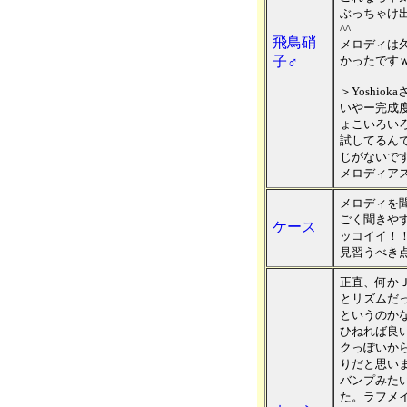
ぶっちゃけ
^^
飛鳥硝
メロディは
子♂
かったです
＞Yoshioka
いやー完成
ょこいろい
試してるんで
じがないです
メロディア
メロディを
ごく聞きや
ケース
ッコイイ！
見習うべき
正直、何か
とリズムだっ
というのか
ひねれば良い
クっぽいか
りだと思い
バンプみた
た。ラフメ