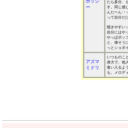
ホッシ
たら多分、
ー
す。同じ感
んだーん･･
って自分だけ
聴きやすい
自分にはや
やっぱポップ
と、偉そう
っとショボイ
いつものこ
アズマ
身大で、他
ミドリ
食い入るよ
も。メロデ