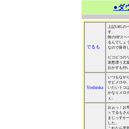
●ダ
上記URL
す。
例のHPス
るんでしょ
でるも
なので保存
ピコピコの
哀愁漂う主
おかずも付
いつもなが
サビメロや
Yoshioka
いたいトコ
かなりメロ
ぇ。
おぉっ！お
＞でるもさ
まじっすか
した。
これなら平気