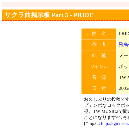
サクラ曲掲示板 Part 5 - PRIDE
曲 名
PRI
作 者
飛鳥
転 載
メー
ジャンル
ポッ
音 源
TW-
日 付
2005/
お久しぶりの投稿で
プテンポなロックポ
視。TW-MUSIC2
ことになります^^;
にmp3→
http://agmusi