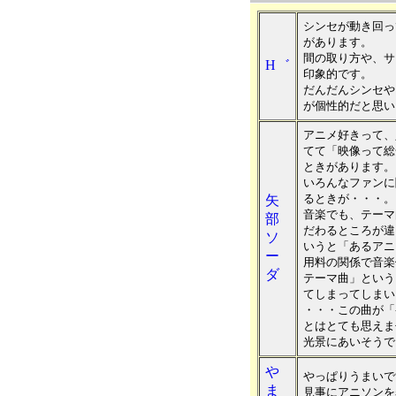
シンセが動き回っ
があります。
間の取り方や、サ
H゛
印象的です。
だんだんシンセや
が個性的だと思い
アニメ好きって、
てて「映像って総
ときがあります。
いろんなファンに
るときが・・・。
矢
音楽でも、テーマ
部
だわるところが違
ソ
いうと「あるアニ
ー
用料の関係で音楽
ダ
テーマ曲」という
てしまってしまい
・・・この曲が「
とはとても思えま
光景にあいそうで
や
やっぱりうまいで
ま
見事にアニソンを