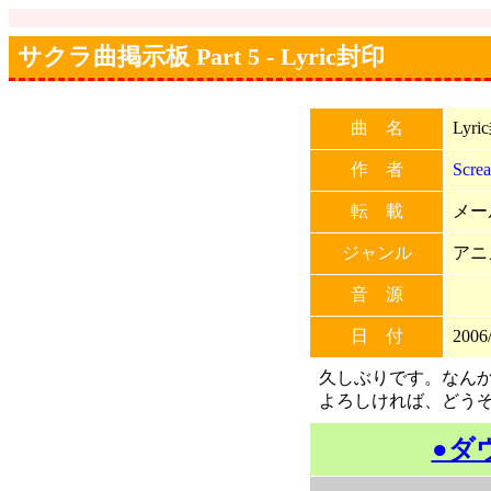
サクラ曲掲示板 Part 5 - Lyric封印
曲 名
Lyr
作 者
Screa
転 載
メー
ジャンル
アニ
音 源
日 付
2006/
久しぶりです。なん
よろしければ、どう
●ダ