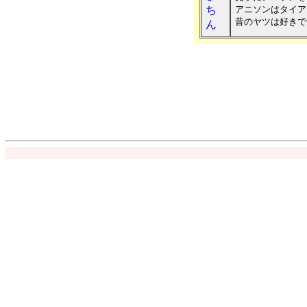
ち
アニソンはタイア
昔のヤツは好きで
ん