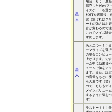
場合、もう一度起
保存したWave
イズゲートを選び
星
SOFTを選択後
人
認（無ければクリ
ートの強さはお好
音が変わるので注
これでノイズ除去
すめします。
あと二つ～！！ま
ーマライズを選択
の場合コンピュー
上がります。です
ーム中に効果音や
ュームで値をマウス
星
ます。また、設定
人
の音量をもとに戻
ら大変です（笑）
ので、もしもディ
メインボリューム
するように気をつ
す）
ラストー！！！最