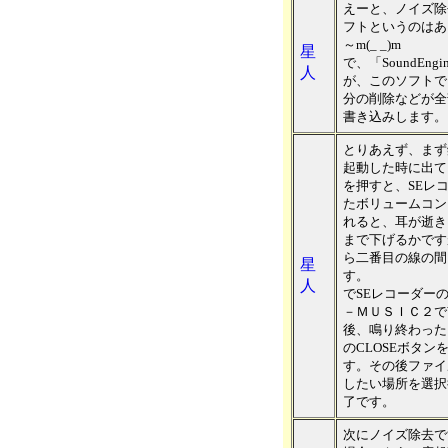
えーと、ノイズ除
フトというのはあ
～m(_ _)m
星
で、「SoundEn
人
が、このソフトで
分の削除などが全
書き込みします。
とりあえず、まず録音
起動した時に出て
を押すと、SEレ
たボリュームコン
れると、耳が逝き
まで下げるかです
ら二番目の線の間
星
す。
人
でSEレコーダー
－ＭＵＳＩＣ２で
後、鳴り終わったらSo
のCLOSEボタン
す。その後ファイ
したい場所を選択
了です。
次にノイズ除去です～