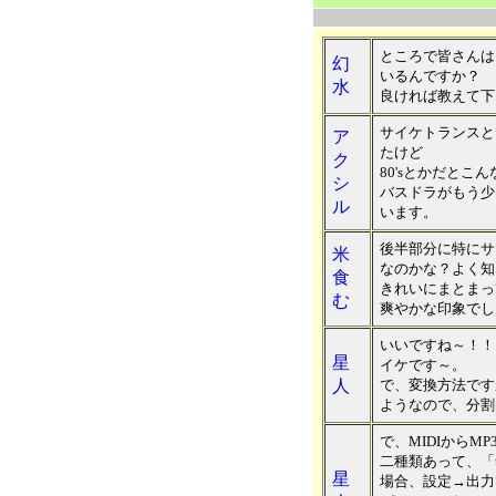
ところで皆さんはど
幻
いるんですか？
水
良ければ教えて下
サイケトランスと
ア
たけど
ク
80'sとかだとこ
シ
バスドラがもう少
ル
います。
後半部分に特にサ
米
なのかな？よく知
食
きれいにまとまっ
む
爽やかな印象でし
いいですね～！！
星
イケです～。
人
で、変換方法です
ようなので、分割
で、MIDIからM
二種類あって、「t
星
場合、設定→出力で