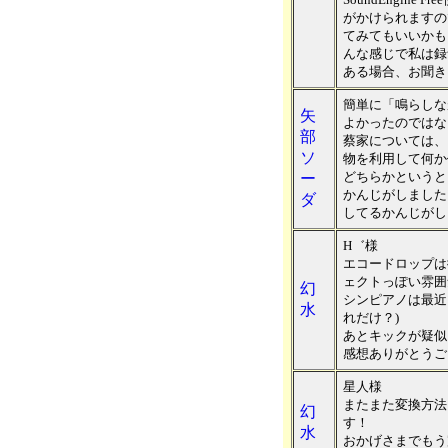
がかけられますの
てみてもいいかも
んな感じで私は録
ある場合、お聞き
簡単に「鳴らしな
矢
よかったのではな
部
蔡家については、
ソ
物を利用して何か
どちらかというと
ー
かんじがしました
ダ
してるかんじがし
H゛様
エコードロップは
ェクトっぽい雰囲
幻
シンピアノは最近
水
れだけ？)
あとキックが疑似
感想ありがとうご
星人様
またまた変換方法
幻
す！
水
おかげさまでもう