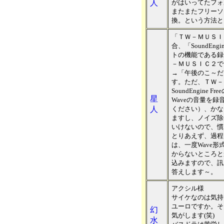
人
がはいってたフォ
またまたフリーソ
換。という方法と
「ＴＷ－ＭＵＳＩ
合、「SoundEn
トの機能である録
－ＭＵＳＩＣ２で
→「午後のこ～だ
す。ただ、ＴＷ－
SoundEngin
星
Waveの音量を
人
ください）、かな
ますし、ノイズ除
いけないので、慣
とりあえず、過程は
は、一度Wave
からないところと
込みますので、訊
答えします～。
アクシル様
サイケなのは気持ち
ユーロですか。そ
幻
気がします(笑)
水