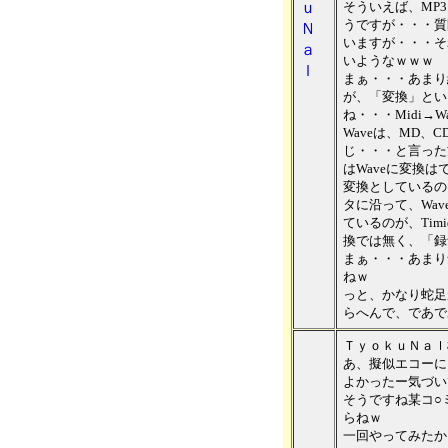
ｕ
そういえば、MP
うですが・・・質
Ｎ
いますが・・・そ
ａ
いようなｗｗｗ
ｌ
まぁ・・・あまり
が、「変換」とい
ね・・・Midi→W
Waveは、MD、
じ・・・と言った
はWaveに変換
変換としているの
タに沿って、Wa
ているのが、Timi
換では無く、「録
まぁ・・・あまり
ねｗ
っと、かなり蛇足
らへんで、であで
ＴｙｏｋｕＮａｌ
あ、擬似エコーに
よかったー気づい
そうですね某コ○
らねｗ
一回やってみたか