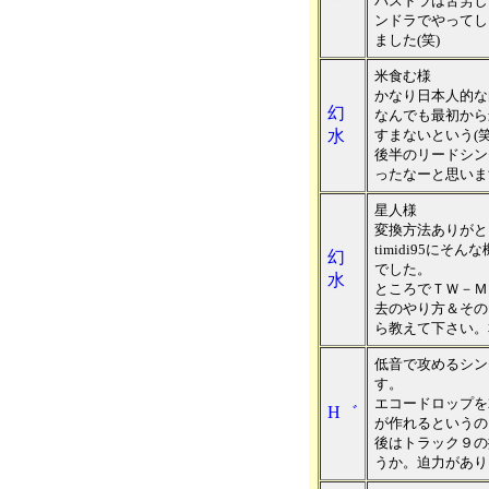
バスドラは苦労し
ンドラでやってし
ました(笑)
米食む様
かなり日本人的な
幻
なんでも最初から
水
すまないという(笑
後半のリードシン
ったなーと思いま
星人様
変換方法ありがと
timidi95に
幻
でした。
水
ところでＴＷ－Ｍ
去のやり方＆その
ら教えて下さい。
低音で攻めるシン
す。
エコードロップを
H゛
が作れるというの
後はトラック９の
うか。迫力があり