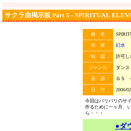
サクラ曲掲示板 Part 5 - SPIRITUAL ELEV
曲 名
SPIRI
作 者
幻水
転 載
許可しな
ジャンル
ダンス
音 源
ＧＳ 
日 付
2006/02
今回はバリバリのサ
作るために一ヶ月、
ら・・・
●ダ