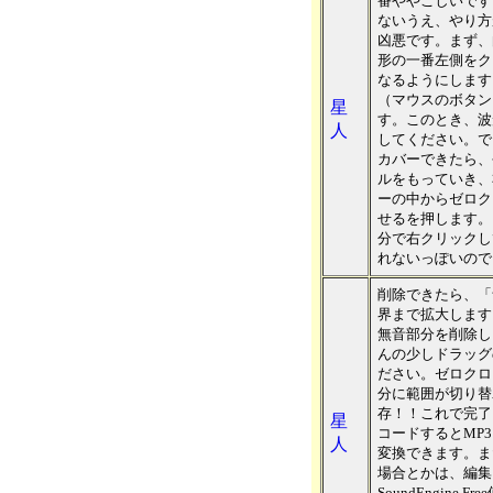
番ややこしいです
ないうえ、やり方
凶悪です。まず、
形の一番左側をク
なるようにします
（マウスのボタン
星
す。このとき、波
人
してください。で
カバーできたら、
ルをもっていき、
ーの中からゼロク
せるを押します。
分で右クリックし
れないっぽいので
削除できたら、「
界まで拡大します
無音部分を削除し
んの少しドラッグ
ださい。ゼロクロ
分に範囲が切り替
存！！これで完了
星
コードするとMP3
人
変換できます。ま
場合とかは、編集
SoundEngin