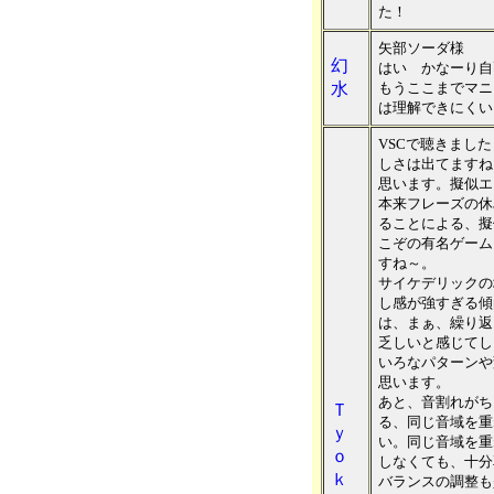
た！
矢部ソーダ様
幻
はい かなーり自
水
もうここまでマニ
は理解できにくい
VSCで聴きまし
しさは出てますね
思います。擬似エ
本来フレーズの休
ることによる、擬
こぞの有名ゲーム
すね～。
サイケデリックの
し感が強すぎる傾
は、まぁ、繰り返
乏しいと感じてし
いろなパターンや
思います。
あと、音割れがち
Ｔ
る、同じ音域を重
ｙ
い。同じ音域を重
ｏ
しなくても、十分
ｋ
バランスの調整も