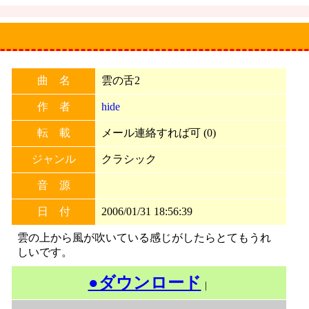
曲 名
雲の舌2
作 者
hide
転 載
メール連絡すれば可 (0)
ジャンル
クラシック
音 源
日 付
2006/01/31 18:56:39
雲の上から風が吹いている感じがしたらとてもうれ
しいです。
●ダウンロード
｜