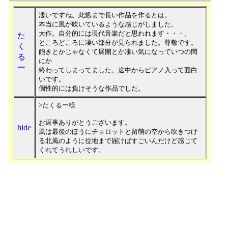
凄いですね。此処まで長い作品を作るとは。
本当に風が吹いているような感じがしました。
大作。自分的には現代音楽だと思われます・・・。
た
ところどころに凄い部分が見られました。尊敬です。
く
飽きとかじゃなくて展開とか凄い気になっていつの間
る
にか
ー
終わってしまってました。途中からピアノ入って面白
いです。
個性的には負けそうな作品でした。
>たくるー様
お返事ありがとうございます。
hide
風は最後のほうにチョロットと留萌の空から吹きつけ
る北風のように位地まで届けばすごいんだけど感じて
くれてうれしいです。