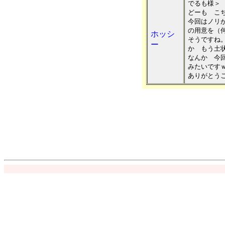
でるも様＞
どーも こ
今回はノリ
の用意を（
ホッシ
そうですね
ー
か もう土
なんか 今
みたいです
ありがとう