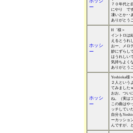
ホッシ
７０年代と
ー
にやり で
凄いとか･･あ
ありがとう
H゛様＞
イントロは
えるとうれ
ホッシ
おー、メロ
ー
妙にずらし
はうれしい
気持ちよく
ありがとう
Yoshioka様
２人という
てみました
おお、つい
ホッシ
ね。（実は
ー
この曲はや
ッチしてい
自分もYos
ーカッショ
んですが、