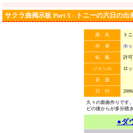
サクラ曲掲示板 Part 5 - トニーの六日の出
曲 名
トニ
作 者
ホッ
転 載
許可
ジャンル
ロッ
音 源
日 付
2006
久々の新曲作りです
ビの後からが多分聴
●ダ