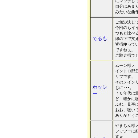
にマッチし
自分はあま
みたいな曲
ご無沙汰し
今回のもイ
つもと比べ
でるも
縁の下で支
皆様仰って
ですねぇ。
ご馳走様で
ムーン様＞
イントロ部
リフです。
そのメイン
ホッシ
じに･･･。
ー
７０年代は
ど 確かに聴
ふむ、見事
おお、聴い
ありがとう
やまちん様
フッツーに
すｗ