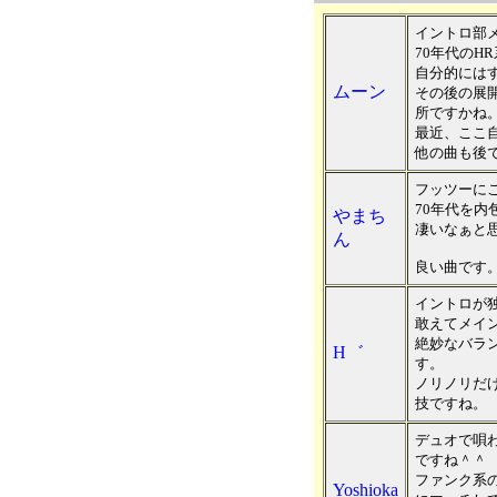
イントロ部
70年代のH
自分的には
ムーン
その後の展
所ですかね
最近、ここ
他の曲も後
フッツーに
70年代を
やまち
凄いなぁと
ん
良い曲です
イントロが
敢えてメイ
絶妙なバラ
H゛
す。
ノリノリだ
技ですね。
デュオで唄
ですね＾＾
ファンク系
Yoshioka