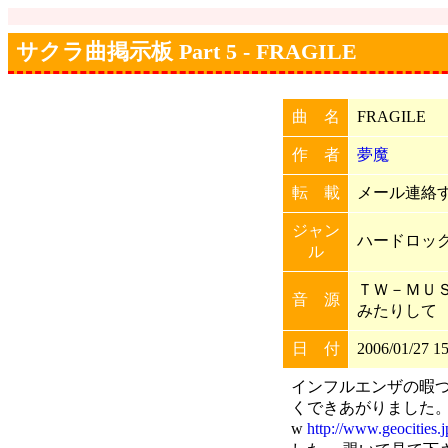
サクラ曲掲示板 Part 5 - FRAGILE
曲 名
FRAGILE
作 者
夢魔
転 載
メール連絡すれ
ジャン
ハードロッ
ル
ＴＷ－ＭＵ
音 源
みたりして
日 付
2006/01/27 15
インフルエンザの暇つ
くできあがりました。
w
http://www.geocities