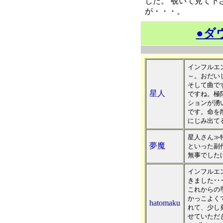
した。 覗いて見て下
が・・・。
●ダ
インフルエ
～。おだい
そして曲で
星人
ですね。極
ションが湧
です。命を
にじみ出て
星人さん≫
夢魔
といった副作
無事でした
インフルエ
きました･･
これからの
かっこよく
hatomaku
れて、少し勇
せていただ