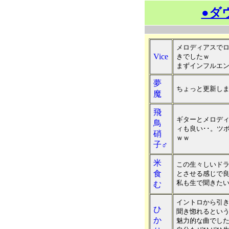
●ダ
メロディアスで
Vice
きでしたｗ
まずインフルエ
夢
ちょっと更新し
魔
飛
ギターとメロディ
鳥
ィも良い･･。ツ
硝
ｗｗ
子♂
米
この生々しいド
食
とさせる感じで
私も生で聞きた
む
イントロから引
ひ
聞き惚れるとい
か
魅力的な曲でし