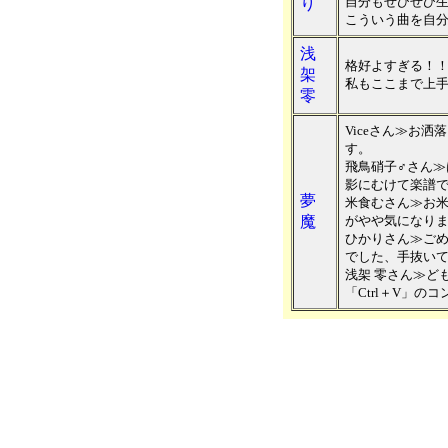
自分もぜひぜひ
り
こういう曲を自分
浅
格好よすぎる！
架
私もここまで上
零
Viceさん≫お
す。
飛鳥硝子♂さん≫
影にむけて楽譜
夢
米食むさん≫お
魔
がやや気になり
ひかりさん≫ご
でした、手抜い
浅架 零さん≫ども
「Ctrl＋V」のコ