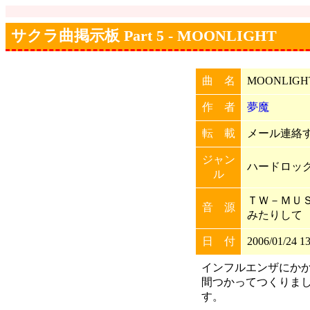
サクラ曲掲示板 Part 5 - MOONLIGHT
曲 名
MOONLIGH
作 者
夢魔
転 載
メール連絡すれ
ジャン
ハードロッ
ル
ＴＷ－ＭＵ
音 源
みたりして
日 付
2006/01/24 13
インフルエンザにか
間つかってつくりまし
す。