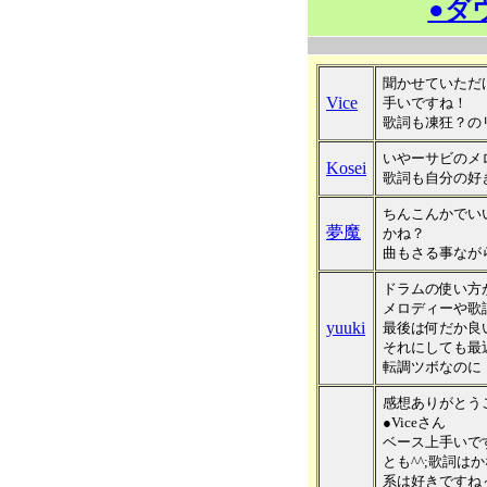
●ダ
聞かせていただ
Vice
手いですね！
歌詞も凍狂？の
いやーサビのメ
Kosei
歌詞も自分の好
ちんこんかでい
夢魔
かね？
曲もさる事なが
ドラムの使い方
メロディーや歌
yuuki
最後は何だか良
それにしても最
転調ツボなのに
感想ありがとう
●Viceさん
ベース上手いで
とも^^;歌詞
系は好きですね