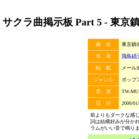
サクラ曲掲示板 Part 5 - 東京
曲 名
東京鎮
作 者
飛鳥硝
転 載
メール連
ジャンル
ポップ
音 源
TW-M
日 付
2006/01/
前よりもダークな感
詞は結構好みが分かれる
ラムがいい音で鳴り