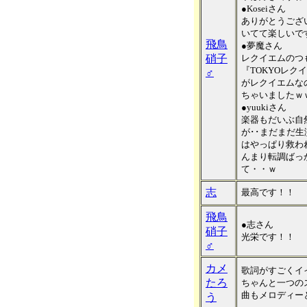
●Koseiさん
ありがとうござ
いてて楽しいで
飛鳥
●夢魔さん
硝子
レクイエムのつ
『TOKYOレ
♂
がレクイエムな
ちゃいましたｗ
●yuukiさん
楽器もだいぶ自
が･･まだまだ
はやっぱり救わ
んまり転調ばっ
て・・ｗ
志
最高です！！
飛鳥
●志さん
硝子
光栄です！！
♂
カメ
歌詞がすごくイ
たろ
ちゃんと一つの
曲もメロディー
う