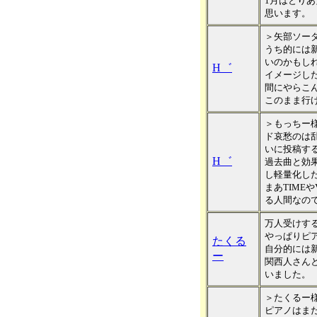
1月はとり
思います。
＞矢部ソー
うち的には
いのかもし
H゛
イメージし
間にやらこ
このまま行
＞もっちー
ド哀愁のは
いに投稿す
H゛
過去曲と効
し軽量化し
まあTIME
る人間なの
万人受けす
やっぱりピ
たくる
自分的には
ー
関西人さん
いました。
＞たくるー
ピアノはま