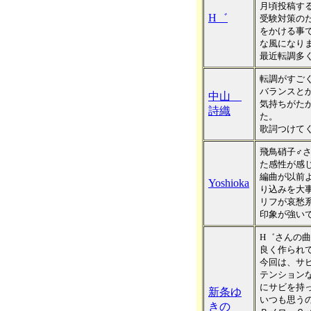
月頃投稿す
H゛
受験対策の
をかける事
な風になり
最近転調多
転調がすごく
バランスとか
中山
気持ちがた
詩織
た。
歌詞つけて
飛鳥硝子♂
た感性が感
編曲が以前
Yoshioka
り込みを大
リフが哀愁
印象が強い
H゛さんの
良く作られ
今回は、サ
テンション
にサビを持
新条ゆ
いつも思う
きの