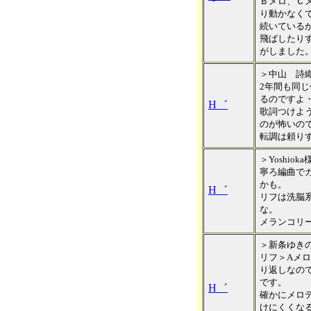
Ｂメロ、Ｃ
り動かなく
続いている
飛ばしたり
がしました
＞中山 詩
2年間も同
るのですよ
H゛
歌詞つけよ
のが怖いの
転調は頼り
＞Yoshioka
寧ろ編曲で
かも。
H゛
リフは洗脳系
な。
メランコリ
＞新条ゆき
リフ＞Aメ
り返しなの
です。
H゛
確かにメロ
けにくくな