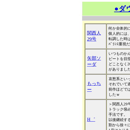
●ダ
何か全体的に
関西人
個人的には、ﾘ
29号
転調した時は
ﾊﾞﾗﾝｽ重視
いつものか
矢部ソ
ビートを目
ーダ
どことなく
がありまし
哀愁系とい
もっち
それでいて
ー
前作ほどでは
したｗ
＞関西人29
トラック⑭
手法です。
H゛
以後継続す
割から徐々