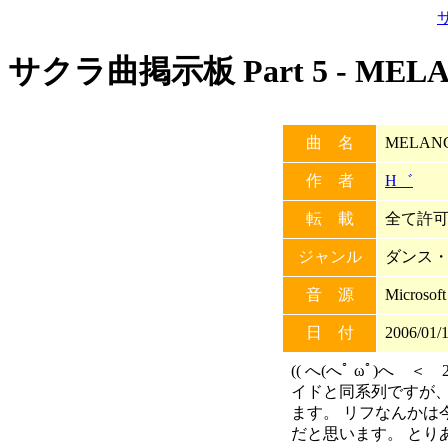
サクラ曲掲示板 Part 5 - M
曲 名
MELA
作 者
H゛
転 載
全て許可 
ジャンル
ダンス
音 源
Microsof
日 付
2006/01/1
(( へ(へﾟ ωﾟ)へ 
イドと同系列ですが
ます。 リフなんかは
だと思います。 とり