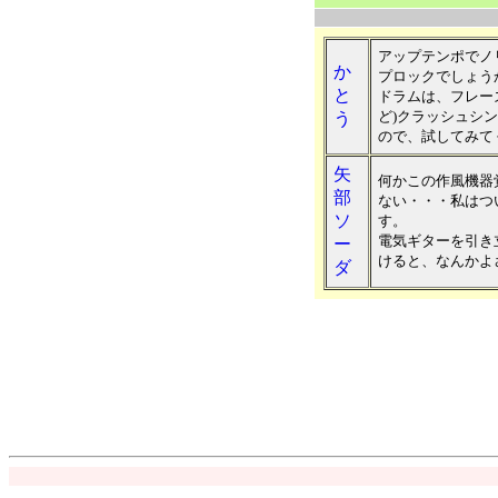
アップテンポでノ
か
プロックでしょう
と
ドラムは、フレー
ど)クラッシュシ
う
ので、試してみて
矢
何かこの作風機器
部
ない・・・私はつ
ソ
す。
電気ギターを引き
ー
けると、なんかよ
ダ