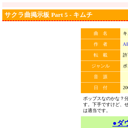
サクラ曲掲示板 Part 5 - キムチ
曲 名
キ
作 者
A
転 載
許
ジャンル
ポ
音 源
日 付
20
ポップスなのかな？
す。下手ですけど、
は適当です。
●ダ