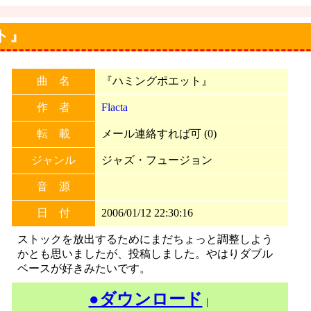
ット』
曲 名
『ハミングポエット』
作 者
Flacta
転 載
メール連絡すれば可 (0)
ジャンル
ジャズ・フュージョン
音 源
日 付
2006/01/12 22:30:16
ストックを放出するためにまだちょっと調整しよう
かとも思いましたが、投稿しました。やはりダブル
ベースが好きみたいです。
●ダウンロード
｜