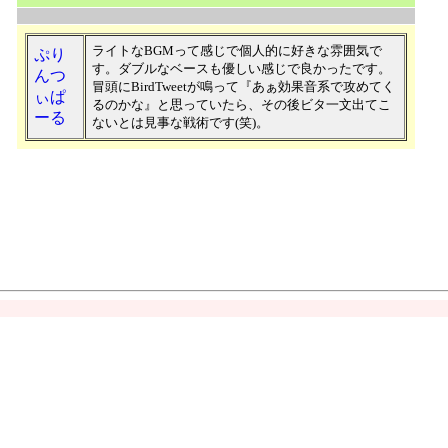
ライトなBGMって感じで個人的に好きな雰囲気で
ぷり
す。ダブルなベースも優しい感じで良かったです。
んつ
冒頭にBirdTweetが鳴って『あぁ効果音系で攻めてく
ぃぱ
るのかな』と思っていたら、その後ビタ一文出てこ
ーる
ないとは見事な戦術です(笑)。