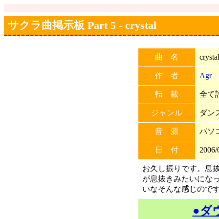
サクラ曲掲示板 Part 5 - crystal
曲 名
crysta
作 者
Agr
転 載
全て許
ジャンル
ダン
音 源
パソ
日 付
2006/
お久し振りです。息
が息抜きみたいにな
いなそんな感じので
●ダ