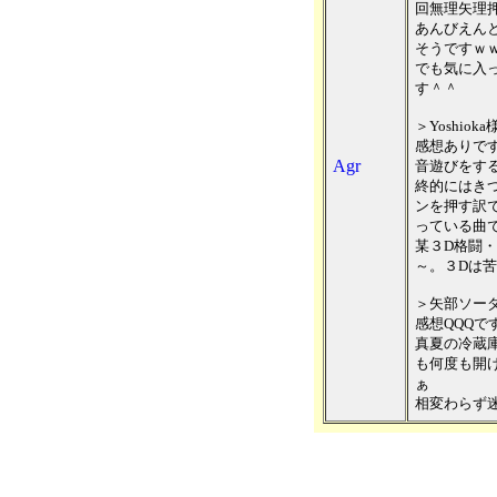
回無理矢理
あんびえん
そうですｗ
でも気に入
す＾＾
＞Yoshioka
感想ありで
Agr
音遊びをす
終的にはき
ンを押す訳
っている曲
某３D格闘
～。３Dは
＞矢部ソー
感想QQQで
真夏の冷蔵
も何度も開
ぁ
相変わらず