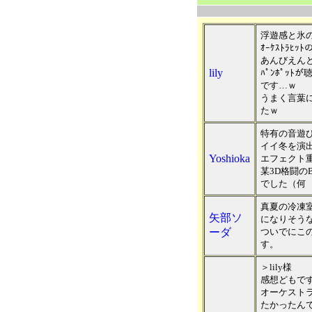
浮遊感と氷
ｵｰｹｽﾄﾗﾋ
あんびえん
lily
ﾊﾟﾝﾎﾟｯ
です…ｗ
うまく言葉
たｗ
特有の音遊
イイ冬を演
Yoshioka
エフェクト
某3D格闘の
でした（何
真夏の冷凍
矢部ソ
になりそう
ーダ
ついでにこ
す。
＞lily様
感想どもで
オーケスト
たかったん