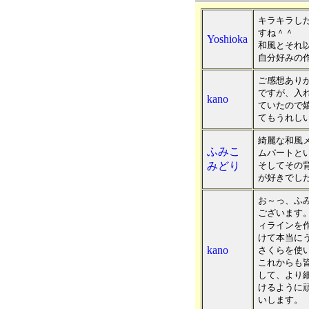
キラキラし
すね＾＾
Yoshioka
和風とそれ以
自分好みの作
ご感想あり
ですが、入
kano
ていたので
てもうれし
綺麗な和風
ふみこ
ムパートと
みどり
そしてその
が好きでした
お～っ、ふ
ございます
ィラインを
けて本当に
kano
さくらを使
これからも
して、より
けるように
いします。