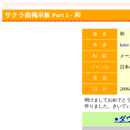
サクラ曲掲示板 Part 5 - 和
曲 名
和
作 者
kano
転 載
メー
ジャンル
日本
音 源
日 付
2006/
明けましておめでとう
作りました。きいてい
●ダ