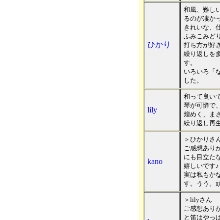
和風、難し
るのが凄か
きれいな、
ふみこみど
ひかり
打ち方が好
繰り返しを
す。
いろいろ「
した。
和って良いで
琴が可憐で
lily
煌めく、ま
繰り返し再
＞ひかりさ
ご感想あり
にも目立た
kano
嬉しいです♪
実は私もか
す。うう。
＞lilyさん
ご感想あり
と笛はやっ