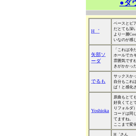
●ダ
ベースとピ
だとても深
H゛
より一層Co
いなのが感
「これは冷た
矢部ソ
ホールでカ
ーダ
雰囲気です
きがかかっ
サックスか
でるも
自分もこれ
ば！と感化
原曲もとて
好良くてとて
りフォルダ
Yoshioka
コードは同
てますね。
ここまで変
H゛さん