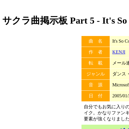
サクラ曲掲示板 Part 5 - It's So C
曲 名
It's So C
作 者
KENJI
転 載
メール連
ジャンル
ダンス
音 源
Microso
日 付
2005/01/
自分でもお気に入り
イク。かなりファンキー
要素が強くなりまし