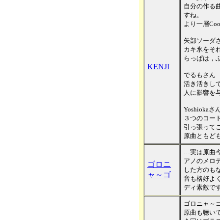
自分の作る
すね。
より一層Co
矢部ソーダ
カキ氷をそ
らっぱは，
KENJI
でるもさん
活き活きし
人に影響を
Yoshiokaさ
３つのコー
引っ張って
原曲ともど
…実は原曲
アノのメロ
ゴロニ
した方のも
ャ～ゴ
音も格好よ
ディ素敵で
ゴロニャ～
原曲も聴い