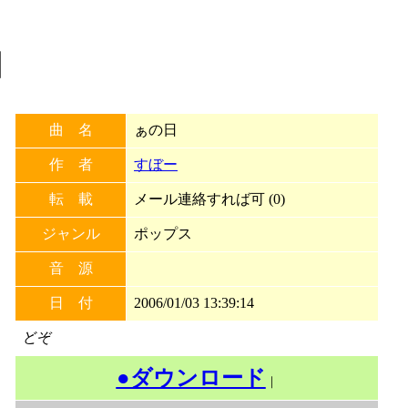
日
曲 名
ぁの日
作 者
すぼー
転 載
メール連絡すれば可 (0)
ジャンル
ポップス
音 源
日 付
2006/01/03 13:39:14
どぞ
●ダウンロード
｜