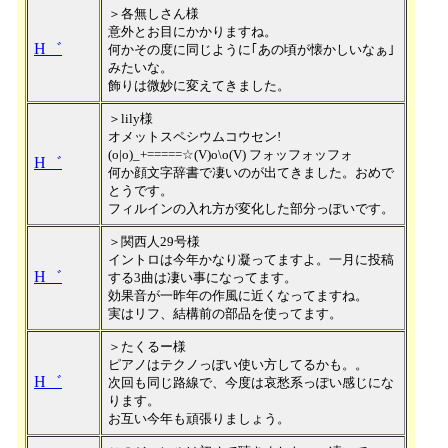
＞各無しさん様
意外とお目にかかりますね。
H゛
何かその度に同じように｢あの頃が懐かしいなぁ｣
みたいな。
飾りは微妙に変えてきました。
＞lily様
オメットスペシウムコウセン!
(o|o)_+=====☆(V)o\o(V) フォッフォッフォ
H゛
何か顔文字辞書で凄いのが出てきました。おめで
とうです。
フィルインの入れ方が変化した部分っぽいです。
＞関西人29号様
イントロは今年かなり凝ってますよ。一月に投稿
H゛
する3曲は凄い事になってます。
効果音が一昨年の作風に近くなってますね。
実はリフ、結構前の部品を使ってます。
＞たくるー様
ピアノはテクノっぽい使い方してるかも。。
H゛
次回も同じ路線で、今度は哀愁系っぽい感じにな
ります。
お互い今年も頑張りましょう。