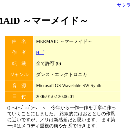
サク
ERMAID ～マーメイド～
曲 名
MERMAID ～マーメイド～
作 者
H゛
転 載
全て許可 (0)
ジャンル
ダンス・エレクトロニカ
音 源
Microsoft GS Wavetable SW Synth
日 付
2006/01/02 20:06:01
(( へ(へﾟ ωﾟ)へ ＜ 今年から一作一作を丁寧に作っ
ていくことにしました。 路線的にはおととしの作風
に近いですが、ノリは新感覚だと思います。 まず第
一弾はメロディ重視の爽やか系で行きます。