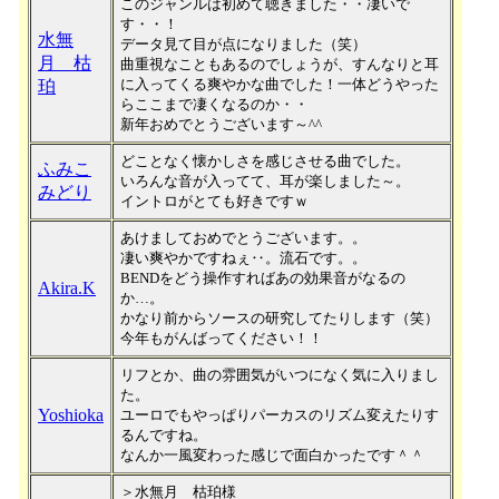
このジャンルは初めて聴きました・・凄いで
す・・！
水無
データ見て目が点になりました（笑）
月 枯
曲重視なこともあるのでしょうが、すんなりと耳
に入ってくる爽やかな曲でした！一体どうやった
珀
らここまで凄くなるのか・・
新年おめでとうございます～^^
どことなく懐かしさを感じさせる曲でした。
ふみこ
いろんな音が入ってて、耳が楽しました～。
みどり
イントロがとても好きですｗ
あけましておめでとうございます。。
凄い爽やかですねぇ‥。流石です。。
BENDをどう操作すればあの効果音がなるの
Akira.K
か…。
かなり前からソースの研究してたりします（笑）
今年もがんばってください！！
リフとか、曲の雰囲気がいつになく気に入りまし
た。
Yoshioka
ユーロでもやっぱりパーカスのリズム変えたりす
るんですね。
なんか一風変わった感じで面白かったです＾＾
＞水無月 枯珀様