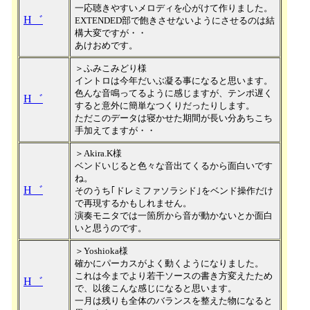
一応聴きやすいメロディを心がけて作りました。
H゛
EXTENDED部で飽きさせないようにさせるのは結
構大変ですが・・
あけおめです。
＞ふみこみどり様
イントロは今年だいぶ凝る事になると思います。
色んな音鳴ってるように感じますが、テンポ遅く
H゛
すると意外に簡単なつくりだったりします。
ただこのデータは寝かせた期間が長い分あちこち
手加えてますが・・
＞Akira.K様
ベンドいじると色々な音出てくるから面白いです
ね。
H゛
そのうち｢ドレミファソラシド｣をベンド操作だけ
で再現するかもしれません。
演奏モニタでは一箇所から音が動かないとか面白
いと思うのです。
＞Yoshioka様
確かにパーカスがよく動くようになりました。
これは今までより若干ソースの書き方変えたため
H゛
で、以後こんな感じになると思います。
一月は残りも全体のバランスを整えた物になると