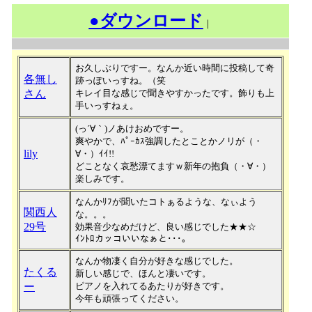
●ダウンロード
｜
お久しぶりですー。なんか近い時間に投稿して奇
各無し
跡っぽいっすね。（笑
さん
キレイ目な感じで聞きやすかったです。飾りも上
手いっすねぇ。
(っ´∀｀)ノあけおめですー。
爽やかで、ﾊﾟｰｶｽ強調したとことかノリが（・
lily
∀・）ｲｲ!!
どことなく哀愁漂てますｗ新年の抱負（・∀・）
楽しみです。
なんかﾘﾌが聞いたコトぁるような、なぃよう
関西人
な。。。
29号
効果音少なめだけど、良い感じでした★★☆
ｲﾝﾄﾛカッコいいなぁと･･･。
なんか物凄く自分が好きな感じでした。
たくる
新しい感じで、ほんと凄いです。
ー
ピアノを入れてるあたりが好きです。
今年も頑張ってください。