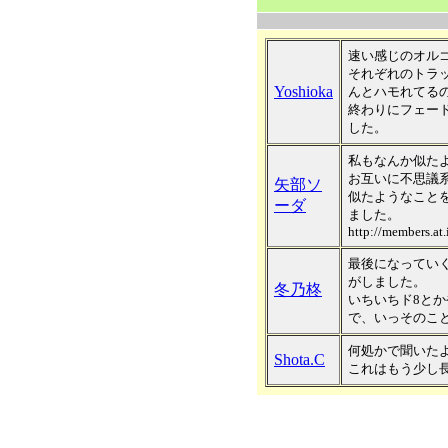
速い感じのオル
それぞれのトラ
Yoshioka
んとハモれてる
終わりにフェー
した。
私もなんか似た
お互いに不思議
矢部ソ
似たようなこと
ーダ
ました。
http://members.at
最後になってい
がしました。
冬乃柊
いちいちド8と
で、いっそのこ
何処かで聞いた
Shota.C
これはもう少し