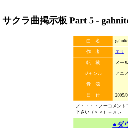
サクラ曲掲示板 Part 5 - gahnit
曲 名
gahnit
作 者
エリ
転 載
メール
ジャンル
アニ
音 源
日 付
2005/0
ノ・・・・ノーコメント
下さい（＞＜）←ぉぃ
●ダ