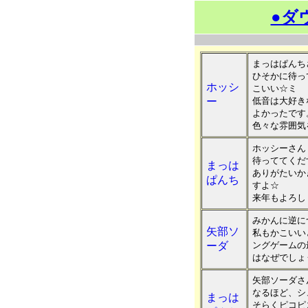
●ダ
まっはぱんち
ひそかに待っ
ホッシ
こいい☆ミ
ー
低音は大好き
よかったです
色々な雰囲気
ホッシーさん
待っててくだ
まっは
ありがたいか
ぱんち
すよ☆
来年もよろしく
みかんに逆に
矢部ソ
私もかこいい
ーダ
ングゲームの
はなぜでしょ
矢部ソーダさ
なるほど、シ
まっは
そらくピコピ