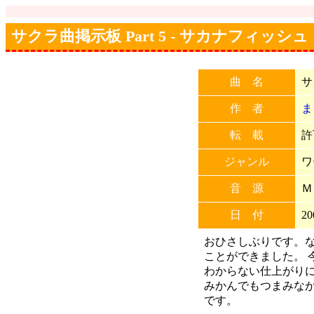
サクラ曲掲示板 Part 5 - サカナフィッシュ
曲 名
サ
作 者
ま
転 載
許
ジャンル
ワ
音 源
Ｍ
日 付
20
おひさしぶりです。
ことができました。 
わからない仕上がりに
みかんでもつまみな
です。