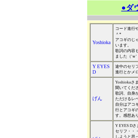
●ダ
コード進行
＾*
アコギのじ
Yoshioka
います。
歌詞の内容
ました（'ｗ'
Y EYES
途中のセリ
D
進行とかメ
Yoshiokaさ
聞いてくだ
歌詞、自身
げん
ただけるレ
自分はアコ
行とアコギ
す。感想あ
Y EYES D
セリフ・・
しようと思