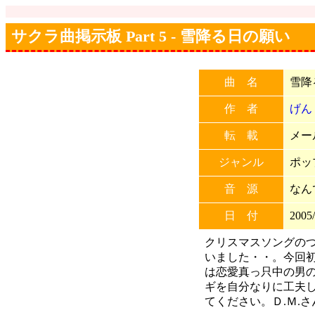
サクラ曲掲示板 Part 5 - 雪降る日の願い
曲 名
雪降
作 者
げん
転 載
メー
ジャンル
ポッ
音 源
なん
日 付
2005/
クリスマスソングの
いました・・。今回
は恋愛真っ只中の男
ギを自分なりに工夫
てください。Ｄ.Ｍ.