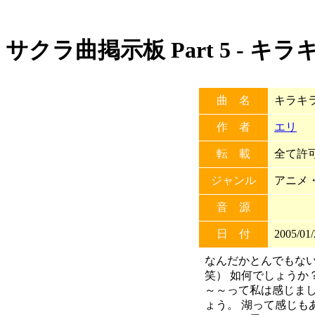
サクラ曲掲示板 Part 5 -
曲 名
キラキ
作 者
エリ
転 載
全て許可 
ジャンル
アニメ
音 源
日 付
2005/01/
なんだかとんでもな
笑） 如何でしょうか
～～って私は感じま
ょう。 湖って感じも