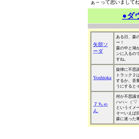
ぁ～って思いまして
●ダ
ある日、森
ー！
矢部ソ
森の中と湖
ーダ
ンに入るの
すね。
旋律に不思
トラック２
Yoshioka
するか、音
うにすると
何か不思議
ハハ～（´▽
７ちゃ
というイメ
ん
そーいえば
森に迷った