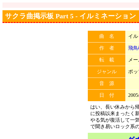
サクラ曲掲示板 Part 5 - イルミネーション
曲 名
イル
作 者
飛鳥
転 載
メー
ジャンル
ポッ
音 源
日 付
2005/
はい、長い休みから
に投稿以来まったく新
やる気が復活して一
で聞き易いロック系