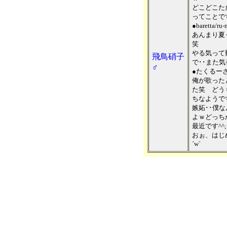
どこどこた
ってことで
●baretta/r
あんまり夏
笑
やる気って
飛鳥硝子
で･･また
♂
●たくるー
俺が歌った
た笑 どう
ちなようで
嫉妬･･僕
よｗどっち
最近です^^;
おぉ、はじ
´w`