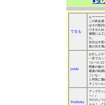
●ダ
んーーーー
この疾走感
はその歌詞
けませんねぇ
でるも
展開にも工
た。
自分は今長
抜け出す感
お久しぶり
一言でカッ
ついつい口
間奏の後の
yuuki
最後の転調
ごいな～
と何気に脳
そこらへん
アップテン
＜）♪
サビのノリ
Yoshioka
ぉぉ！」と