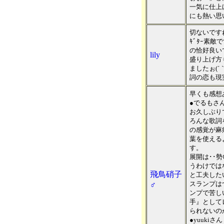
一気に仕上
にも熱い思い
切ないですね
ｷﾞﾀｰ素
の恰好良い
lily
盛り上げ方
ましたぉ(´｀
詞の恋も現実
早くも感想
●でるもさ
お久しぶり
ろんな歌詞
の感覚が麻
葉を使える
す。
展開は･･
うわけでは
飛鳥硝子
と工夫した
♂
スランプは
ンプで苦し
手』として
られないの
●yuukiさん