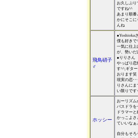
お久しぶり
ですね^^
あまり順番
かにそこに
んね
●Yoshiok
僕も好きで
一気に仕上
が、勢いだ
●りりさん
飛鳥硝子
やっぱり恋
♂
す^^;ギ
おります笑
現実の恋･
りさんにま
い限りです
おーリズム
バスドラを
ドラマーと
かっこよさ
ホッシー
ていいなぁ
自分もそろ