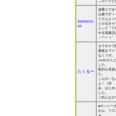
→ロックと
波乗りでき
な曲です＞
リズムとメ
baretta/ru-
とか泣きそ
nn
人って『ア
やる気復活お
～*+＊＋
カラオケで
最後までド
なくツボ。
yuuki
した。
歌詞も音楽
たくるー
た。
こんの～な
よ！（何
あ、はじめ
した。
ごめんなさ
●ホッシー
おぉ、リズ
ｗ