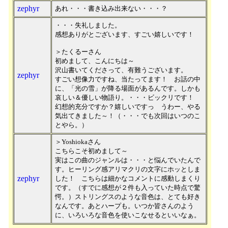
zephyr
あれ・・・書き込み出来ない・・・？
・・・失礼しました。
感想ありがとございます、すごい嬉しいです！
＞たくるーさん
初めまして、こんにちは～
沢山書いてくださって、有難うございます。
zephyr
すごい想像力ですね、当たってます！ お話の中
に、「光の雪」が降る場面があるんです。しかも
哀しい＆優しい物語り。・・・ビックリです！
幻想的充分ですか？嬉しいですっ うわー、やる
気出てきました～！（・・・でも次回はいつのこ
とやら。）
＞Yoshiokaさん
こちらこそ初めまして～
実はこの曲のジャンルは・・・と悩んでいたんで
す。ヒーリング感アリマクリの文字にホッとしま
zephyr
した！ こちらは細かなコメントに感動しまくり
です。（すでに感想が２件も入っていた時点で驚
愕。）ストリングスのような音色は、とても好き
なんです。あとハープも。いつか皆さんのよう
に、いろいろな音色を使いこなせるといいなぁ。