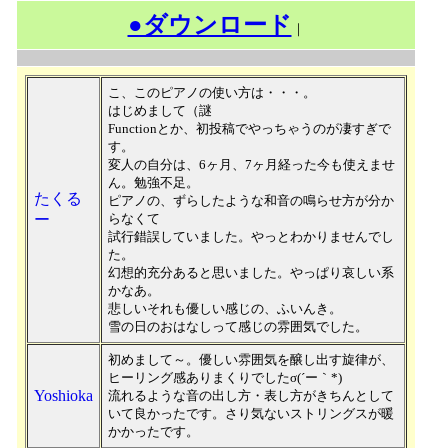
●ダウンロード
｜
こ、このピアノの使い方は・・・。
はじめまして（謎
Functionとか、初投稿でやっちゃうのが凄すぎで
す。
変人の自分は、6ヶ月、7ヶ月経った今も使えませ
ん。勉強不足。
たくる
ピアノの、ずらしたような和音の鳴らせ方が分か
ー
らなくて
試行錯誤していました。やっとわかりませんでし
た。
幻想的充分あると思いました。やっぱり哀しい系
かなあ。
悲しいそれも優しい感じの、ふいんき。
雪の日のおはなしって感じの雰囲気でした。
初めまして～。優しい雰囲気を醸し出す旋律が、
ヒーリング感ありまくりでしたσ(´ー｀*)
Yoshioka
流れるような音の出し方・表し方がきちんとして
いて良かったです。さり気ないストリングスが暖
かかったです。