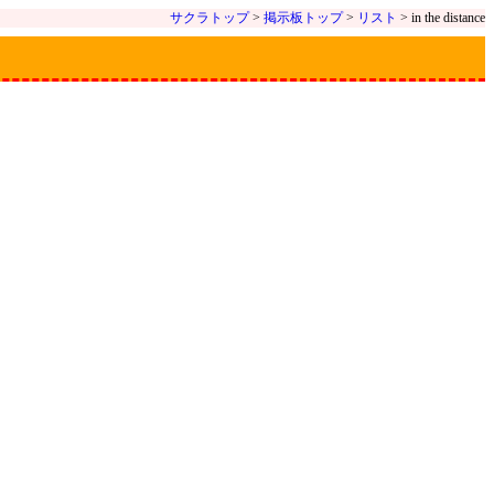
サクラトップ
>
掲示板トップ
>
リスト
> in the distance