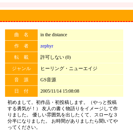
曲 名
in the distance
作 者
zephyr
転 載
許可しない (0)
ジャンル
ヒーリング・ニューエイジ
音 源
GS音源
日 付
2005/11/14 15:08:08
初めまして。初作品・初投稿します。（やっと投稿
する勇気が！） 友人の書く物語りをイメージして作
りました。 優しい雰囲気を出したくて、スローな３
分半になりました。 お時間がありましたら聞いてや
ってください。