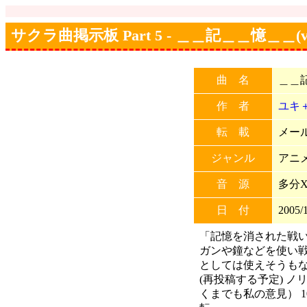
サクラ曲掲示板 Part 5 - ＿＿記＿＿憶＿＿(ver
曲 名
＿＿記
作 者
ユキ＋
転 載
メール
ジャンル
アニ
音 源
多分X
日 付
2005/1
「記憶を消された戦い
ガンや鐘などを使い
としては使えそうも
(再投稿する予定) 
くまでも私の意見） 1