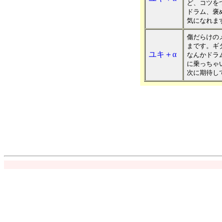
ど、コツを
ドラム、褒
気になれま
傷だらけの
まです。ギ
ユキ＋α
なんかドラ
に乗っちゃ
次に期待し