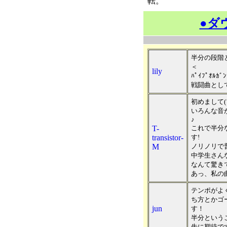
転。
●ダ
半分の段階
＜
lily
ﾊﾟｲﾌﾟｵﾙ
戦闘曲として
初めまして(´∀
いろんな音
♪
T-
これで半分
transistor-
す!
M
ノリノリで
中学生さん
なんて驚きで
あっ、私の
テンポがよ
ち方とかゴ
jun
す！
半分という
先に期待で