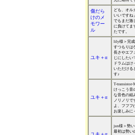
ども、オル
傷だら
いいですね
けのメ
でもまだ激
モワー
に負けてま
ル
たです。
lily様＞
すつもりは
長さやエフ
ユキ＋α
じにしたい
ドラムはけ
いただける
す♪
T-transi
けっこう音
な音色の組
ユキ＋α
ノリノリで
よ、フフフ(
お楽しみに
jun様＞
最初は勢い
ユキ＋α