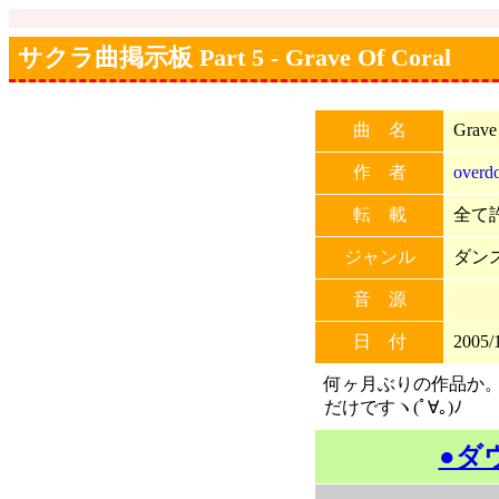
サクラ曲掲示板 Part 5 - Grave Of Coral
曲 名
Grave
作 者
overd
転 載
全て許
ジャンル
ダン
音 源
日 付
2005/
何ヶ月ぶりの作品か。
だけですヽ(ﾟ∀｡)ﾉ
●ダ