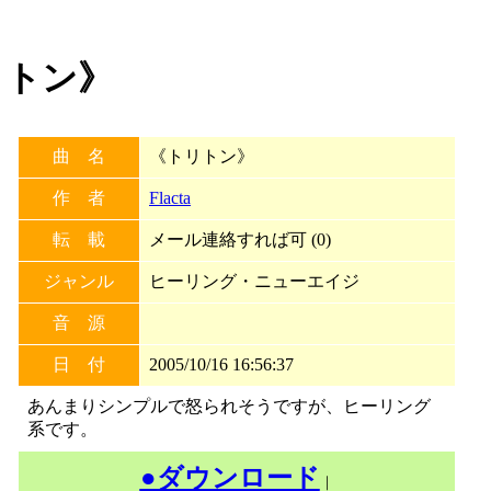
トリトン》
曲 名
《トリトン》
作 者
Flacta
転 載
メール連絡すれば可 (0)
ジャンル
ヒーリング・ニューエイジ
音 源
日 付
2005/10/16 16:56:37
あんまりシンプルで怒られそうですが、ヒーリング
系です。
●ダウンロード
｜