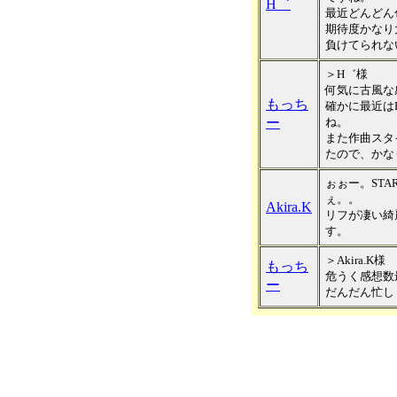
H゛
最近どんどん
期待度かなり
負けてられな
＞H゛様
何気に古風な
もっち
確かに最近は
ー
ね。
また作曲スタ
たので、かな
ぉぉー。STA
ぇ。。
Akira.K
リフが凄い綺
す。
＞Akira.K様
もっち
危うく感想数
ー
だんだん忙し