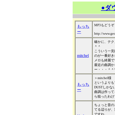
●ダ
MP3もどう
もっち
ー
http://www.ge
確かに、テク
＾＾
こういう一見
mitchel
のが一番好き
メロも綺麗で
最近の曲調か
ー・・・＾＾
＞mitchel様
というよりも
もっち
DUSTしかない
ー
曲調は作って
ら狙ったわけ
ちょっと昔の
てる辺りが、
ですね。