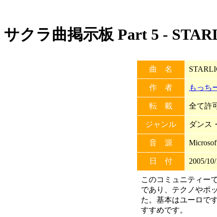
サクラ曲掲示板 Part 5 - STAR
曲 名
STARL
作 者
もっち
転 載
全て許可 
ジャンル
ダンス
音 源
Microso
日 付
2005/10/
このコミュニティーでは
であり、テクノやポ
た。基本はユーロで
すすめです。