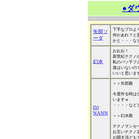
●ダ
下手なプロよ
矢部ソ
何かあれ？と
ーダ
かと・・・な
おおお！
新世紀テクノ
幻水
私のパソ子フ
達はいないの
いいと思いま
＞＞矢部殿
今度作る時は
いますｗ
・・・・など
DJ
NANN
＞＞幻水殿
テクノマンセ
お互いテクノ
お聞き頂ども