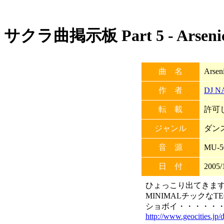
サクラ曲掲示板 Part 5 - Arseni
曲 名
Arsen
作 者
DJ N
転 載
許可し
ジャンル
ダン
音 源
MU-5
日 付
2005/
ひょっこり出てきますた
MINIMALチックなT
ショボイ・・・・・・
http://www.geocities.jp/