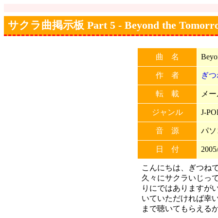
サクラ曲掲示板 Part 5 - Beyond the Tomorr
曲 名
Beyo
作 者
ぎつ
転 載
メー
ジャンル
J-PO
音 源
パソ
日 付
2005/
こんにちは、ぎつね
久々にサクラいじっ
りにではありますが
いていただければ幸
まで聴いてもらえる