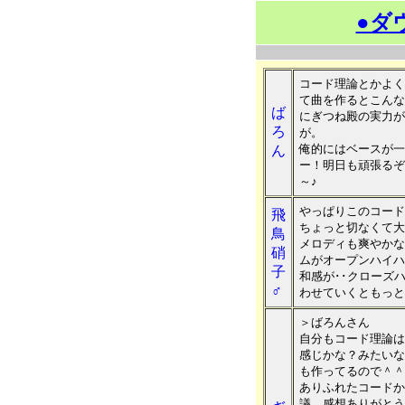
●ダ
コード理論とかよく
て曲を作るとこんな
ば
にぎつね殿の実力が
ろ
が。
俺的にはベースが一
ん
ー！明日も頑張るぞ
～♪
やっぱりこのコード
飛
ちょっと切なくて大
鳥
メロディも爽やかな
硝
ムがオープンハイハ
子
和感が･･クローズ
♂
わせていくともっと
＞ばろんさん
自分もコード理論は
感じかな？みたいな
も作ってるので＾＾
ありふれたコードか
議。感想ありがとう