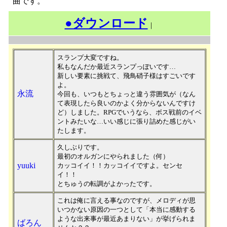
曲です。
●ダウンロード
｜
スランプ大変ですね。
私もなんだか最近スランプっぽいです…
新しい要素に挑戦て、飛鳥硝子様はすごいです
よ。
永流
今回も、いつもとちょっと違う雰囲気が（なん
て表現したら良いのかよく分からないんですけ
ど）しました。RPGでいうなら、ボス戦前のイベ
ントみたいな…いい感じに張り詰めた感じがい
たします。
久しぶりです。
最初のオルガンにやられました（何）
yuuki
カッコイイ！！カッコイイですよ。センセ
イ！！
とちゅうの転調がよかったです。
これは俺に言える事なのですが、メロディが思
いつかない原因の一つとして「本当に感動する
ような出来事が最近あまりない」が挙げられま
ばろん