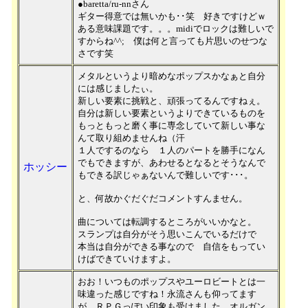
●baretta/ru-nnさん
ギター得意では無いかも･･笑 好きですけどｗ
ある意味課題です。。。midiでロックは難しいで
すからね^^; 僕は何と言っても片思いのせつな
さです笑
メタルというより暗めなポップスかなぁと自分
には感じましたぃ。
新しい要素に挑戦と、頑張ってるんですねぇ。
自分は新しい要素というよりできているものを
もっともっと磨く事に専念していて新しい事な
んて取り組めませんね（汗
１人でするのなら １人のパートを勝手になん
でもできますが、あわせるとなるとそうなんで
ホッシー
もできる訳じゃぁないんで難しいです･･･。
と、何故かぐだぐだコメントすんません。
曲については転調するところがいいかなと。
スランプは自分がそう思いこんでいるだけで
本当は自分ができる事なので 自信をもってい
けばできていけますよ。
おお！いつものポップスやユーロビートとは一
味違った感じですね！永流さんも仰ってます
が、ＲＰＧっぽい印象も受けました。オルガン