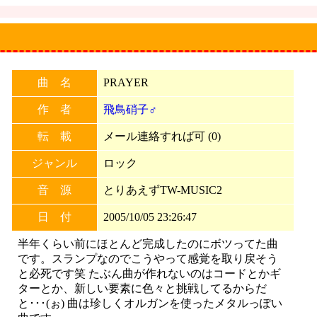
曲 名
PRAYER
作 者
飛鳥硝子♂
転 載
メール連絡すれば可 (0)
ジャンル
ロック
音 源
とりあえずTW-MUSIC2
日 付
2005/10/05 23:26:47
半年くらい前にほとんど完成したのにボツってた曲
です。スランプなのでこうやって感覚を取り戻そう
と必死です笑 たぶん曲が作れないのはコードとかギ
ターとか、新しい要素に色々と挑戦してるからだ
と･･･(ぉ) 曲は珍しくオルガンを使ったメタルっぽい