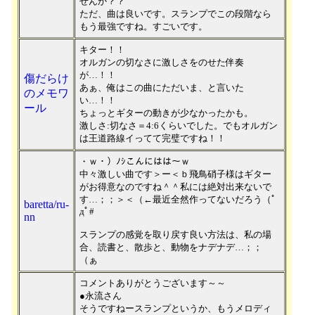
せんか？？
ただ、曲は良いです。スランプでこの段階なら
もう最強ですね。すごいです。
キター！！
オルガンの切なさに激しさをのせた伴奏
が…！！
傷だらけ
あぁ、俺はこの曲にただいま、と言いた
のメモワ
い…！！
ール
ちょっとギターの動きが少なかったかも。
激しさ:切なさ＝4:6くらいでした。でもオルガン
は王道路線イってて完璧ですね！！
・ｗ・）ﾉｼこんにはは～ｗ
中々激しい曲です＞ー＜ｂ飛鳥硝子様はギター
がお得意なのですね＾＾私には絶対出来ないで
す…；；＞＜（←最近全然作ってないだろう（ﾟ
baretta/ru-
дﾟ#
nn
スランプの感覚を取り戻す良い方法は、私の場
合、読書と、散歩と、動物をナデナデ…；；
（ぁ
コメントありがとうございます～～
●永流さん
そうですねースランプというか、もうメロディ