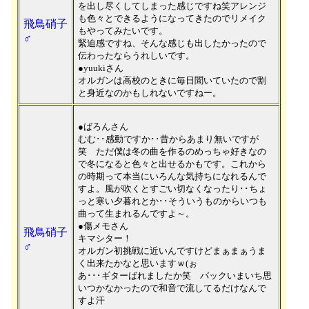
を出し尽くしてしまった感じですね笑アレンジ
も色々とできるようになってきたのでリメイク
飛鳥硝子
もやってみたいです。
♂
緊迫感ですね、そんな感じも出したかったので
伝わったならうれしいです。
●yuukiさん
オルガンは高校のときに毎日聞いていたので割
と身近なのかもしれないですねー。
●ばろんさん
むむ･･感動ですか･･昔からあまり無いですが
笑 ただ僕は冬の曲を作るのめっちゃ好きなの
で冬になると色々と出せるかもです。これから
の時期って本当にいろんな気持ちになれるんで
すよ。風が吹くとすごい切なくなったり･･ちょ
っと寒い夕暮れとか･･そういうものからいつも
曲って生まれるんですよ～。
●傷メモさん
飛鳥硝子
キマシター！
♂
オルガン初挑戦に近いんですけどまぁまぁうま
く出来たかなと思いますｗ(ぉ
あ･･･ギターばれましたか笑 バックいまいち思
いつかなかったので和音で流してるだけなんで
すよ汗