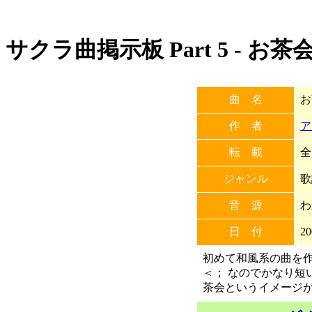
サクラ曲掲示板 Part 5 - お茶
曲 名
お
作 者
ア
転 載
全
ジャンル
歌
音 源
わ
日 付
20
初めて和風系の曲を
＜； なのでかなり短い
茶会というイメージが