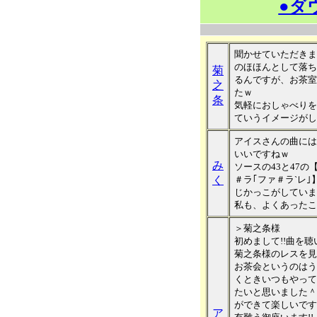
●ダ
聞かせていただきま
のほほんとして落ち
菊
るんですが、お茶室
之
たｗ
条
気軽におしゃべりを
ていうイメージがしま
アイスさんの曲には
いいですねｗ
み
ソースの43と47の
く
＃ラ｢ファ＃ラ`レ
じかっこがしていま
私も、よくあったこ
＞菊之条様
初めまして!!曲を聴
菊之条様のレスを見
お茶会というのはう
くときいつもやって
たいと思いました＾
ができて楽しいです
ア