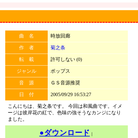
曲 名
時放回廊
作 者
菊之条
転 載
許可しない (0)
ジャンル
ポップス
音 源
ＧＳ音源推奨
日 付
2005/09/29 16:53:27
こんにちは、菊之条です。 今回は和風曲です。イメ
ージは彼岸花の紅で、色味の強そうなカンジになり
ました。
●ダウンロード
｜