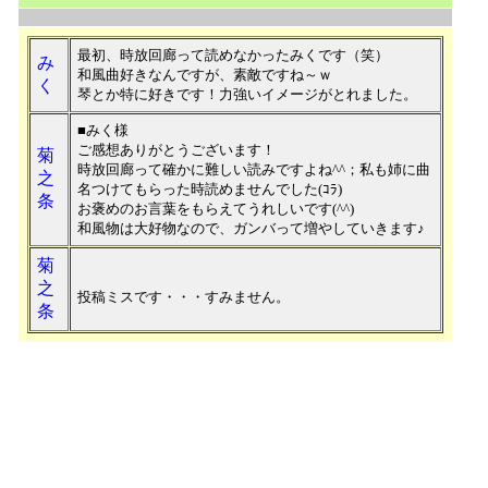
最初、時放回廊って読めなかったみくです（笑）
み
和風曲好きなんですが、素敵ですね～ｗ
く
琴とか特に好きです！力強いイメージがとれました。
■みく様
ご感想ありがとうございます！
菊
時放回廊って確かに難しい読みですよね^^；私も姉に曲
之
名つけてもらった時読めませんでした(ｺﾗ)
条
お褒めのお言葉をもらえてうれしいです(^^)
和風物は大好物なので、ガンバって増やしていきます♪
菊
之
投稿ミスです・・・すみません。
条