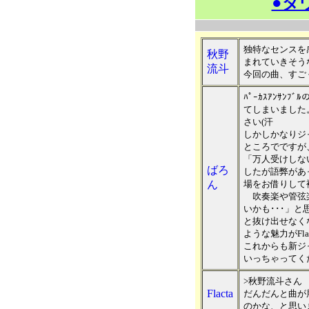
●ダ
独特なセンスを
秋野
まれていきそう
流斗
今回の曲、すご
ﾊﾟｰｶｽｱﾝｻﾝﾌ
てしまいました
さい(汗
しかしかなりジ
ところでですが
「万人受けしな
ばろ
したが語弊があ
ん
場をお借りして
吹奏楽や管弦
いかも･･･」
と抜け出せなく
ような魅力がFl
これからも新ジ
いっちゃってく
>秋野流斗さん
Flacta
だんだんと曲が
のかな、と思い