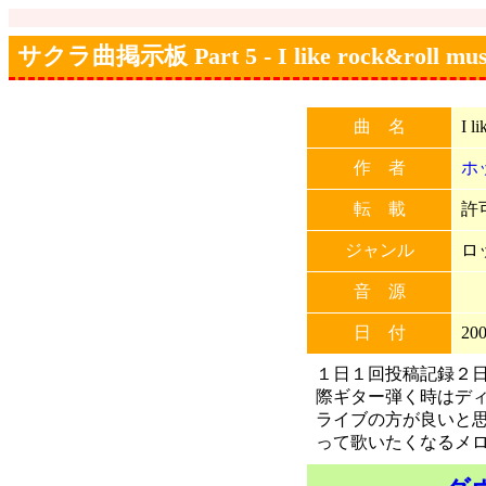
サクラ曲掲示板 Part 5 - I like rock&roll mus
曲 名
I l
作 者
ホ
転 載
許可
ジャンル
ロ
音 源
日 付
200
１日１回投稿記録２日
際ギター弾く時はデ
ライブの方が良いと思います。 I
って歌いたくなるメロ