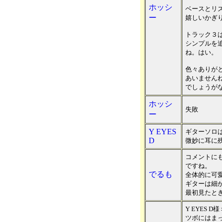
ホッシ
ベースとリ
ー
嬉しいかぎ
トラック３は
シンプルを
ね。はい。
色々ありが
あいません
でしょうが
ホッシ
失敗
ー
Y EYES
ギターソロ
D
微妙に耳に
コメントに
ですね。
でるも
全体的に可
ギターは細
最初見たと
Y EYES D様
ツボにはまっ