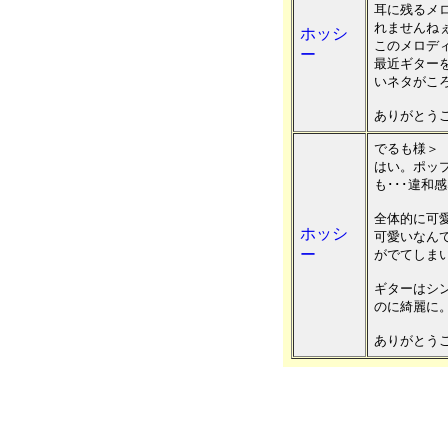
耳に残るメ
れませんね
ホッシ
このメロデ
ー
最近ギター
いネタがこ
ありがとう
でるも様＞
はい。ポッ
も･･･違和
全体的に可
ホッシ
可愛いなん
ー
がでてしまい
ギターはシ
のに綺麗に
ありがとう