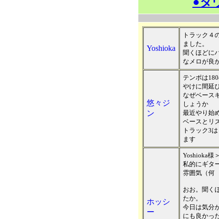
●ダ
トラック４
ました。
Yoshioka
聞くほどに
なメロが良
テンポは18
やけに間延
なぜベース
悠々ジ
しょうか
ン
最近やり始め
ベースとリ
トラック3
ます
Yoshioka様
私的にギター
雰囲気（何
おお。聞く
たか。
ホッシ
今日は気分
ー
にも良かっ