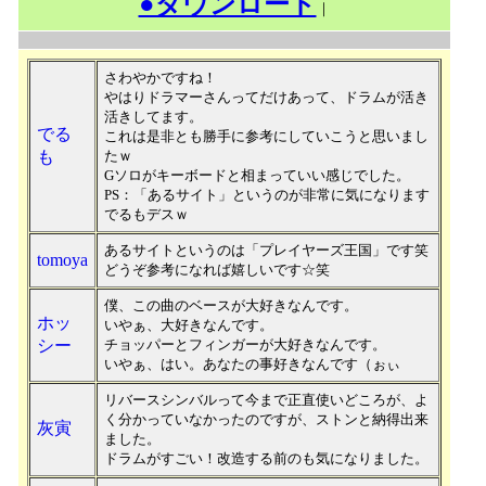
●ダウンロード
｜
さわやかですね！
やはりドラマーさんってだけあって、ドラムが活き
活きしてます。
でる
これは是非とも勝手に参考にしていこうと思いまし
も
たｗ
Gソロがキーボードと相まっていい感じでした。
PS：「あるサイト」というのが非常に気になります
でるもデスｗ
あるサイトというのは「プレイヤーズ王国」です笑
tomoya
どうぞ参考になれば嬉しいです☆笑
僕、この曲のベースが大好きなんです。
ホッ
いやぁ、大好きなんです。
シー
チョッパーとフィンガーが大好きなんです。
いやぁ、はい。あなたの事好きなんです（ぉぃ
リバースシンバルって今まで正直使いどころが、よ
く分かっていなかったのですが、ストンと納得出来
灰寅
ました。
ドラムがすごい！改造する前のも気になりました。