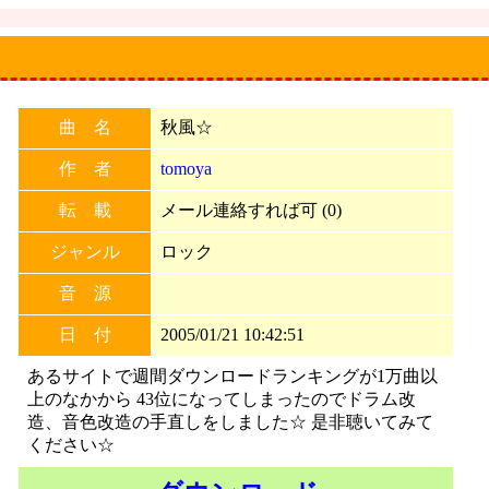
曲 名
秋風☆
作 者
tomoya
転 載
メール連絡すれば可 (0)
ジャンル
ロック
音 源
日 付
2005/01/21 10:42:51
あるサイトで週間ダウンロードランキングが1万曲以
上のなかから 43位になってしまったのでドラム改
造、音色改造の手直しをしました☆ 是非聴いてみて
ください☆