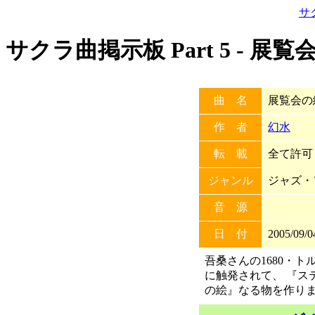
サ
サクラ曲掲示板 Part 5 -
曲 名
展覧会の
作 者
幻水
転 載
全て許可 (
ジャンル
ジャズ・
音 源
日 付
2005/09/0
吾桑さんの1680・
に触発されて、 『ス
の絵』なる物を作り