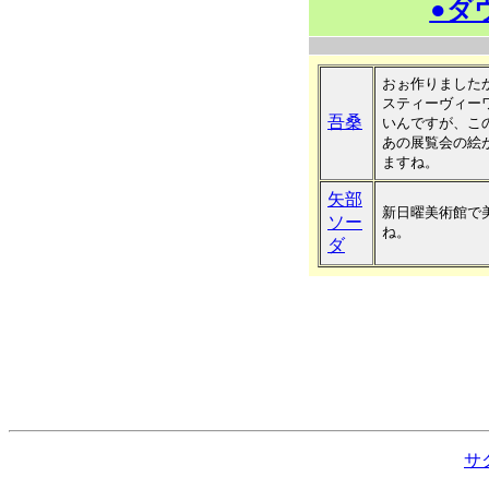
●ダ
おぉ作りました
スティーヴィー
吾桑
いんですが、こ
あの展覧会の絵
ますね。
矢部
新日曜美術館で
ソー
ね。
ダ
サ