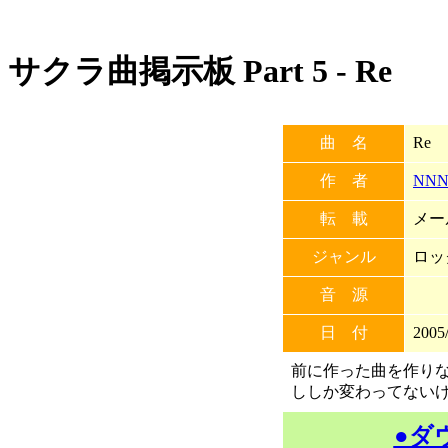
サクラ曲掲示板 Part 5 - Re
曲 名
Re
作 者
NN
転 載
メー
ジャンル
ロッ
音 源
日 付
2005/
前に作った曲を作りな
ししか変わってない
●ダ