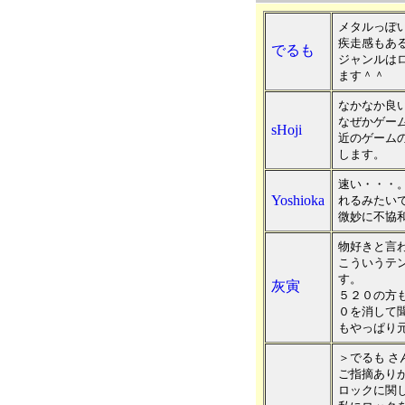
メタルっぽ
疾走感もあ
でるも
ジャンルはロ
ます＾＾
なかなか良
なぜかゲー
sHoji
近のゲーム
します。
速い・・・
Yoshioka
れるみたい
微妙に不協
物好きと言わ
こういうテ
す。
灰寅
５２０の方も
０を消して
もやっぱり
＞でるも さ
ご指摘あり
ロックに関