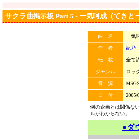
サクラ曲掲示板 Part 5 - 一気呵成（てきとー
曲 名
一気呵
作 者
紀乃
転 載
全て許
ジャンル
ロッ
音 源
MSG
日 付
2005/0
例の企画とは関係ないモ
ルがわからない。
●ダ