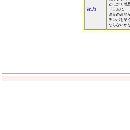
とにかく感
紀乃
ドラムね･･
改良の余地が
テンポを早く
ならないか