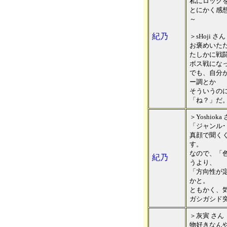
私にロックを
とにかく感
～
紀乃
＞sHoji さん
お褒めいた
たしかに戦
ボス戦にな
でも、自分
ー調とか
そういうのに
「ね？」だ
＞Yoshioka
「ジャンル･
真顔で聞く
す。
なので、「色
紀乃
うより、
「方向性が
かと。
ともかく、
ガシガシド
＞灰寅 さん
物好きなん