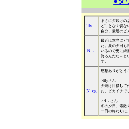
●ダ
まさに夕焼けの
lily
どことなく切な
自分、最近のピ
最近は本当にピ
た。夏の夕日も
Ｎ．
いるので更に綺
終るんだな～と
す。
感想ありがとう
>lilyさん
夕焼け目指して
N_eg
お、ピカイチで
>Ｎ．さん
冬の夕日、素敵
一日の終わりに