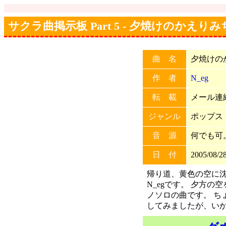
サクラ曲掲示板 Part 5 - 夕焼けのかえりみ
曲 名
夕焼けの
作 者
N_eg
転 載
メール連絡
ジャンル
ポップス
音 源
何でも可
日 付
2005/08/28
帰り道、黄色の空に沈
N_egです。 夕方
ノソロの曲です。 ち
してみましたが、い