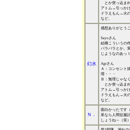
とか突っ込まれ
アトム→引っか
ドラえもん→火
など。
感想ありがとう
Sayoさん
結構こういうの
バラバラとか。
じようなのあっ
幻水
Agrさん
Ａ：コンセント
理・・・
Ｂ：無理じゃな
とか突っ込まれ
アトム→引っか
ドラえもん→火
など。
面白かったです
Ｎ．
呆なら人間征服
しょうね～（笑
第3部隊、漏れ