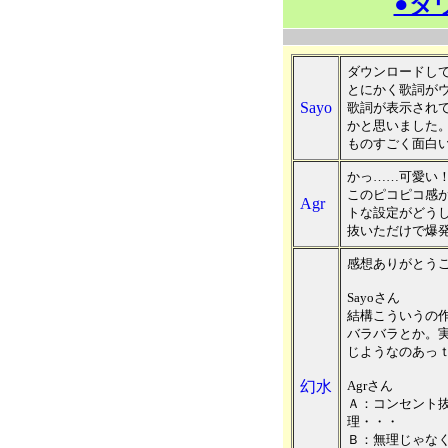
●ダ
ダウンロードし
とにかく歌詞が
Sayo
歌詞が表示され
かと思いました
ものすごく面白
かっ……可愛い
このピコピコ感
Agr
トな設定がどう
抜いただけで爆
感想ありがとう
Sayoさん
結構こういうの
バラバラとか。
じようなのあっ
幻水
Agrさん
Ａ：コンセント
理・・・
Ｂ：無理じゃな