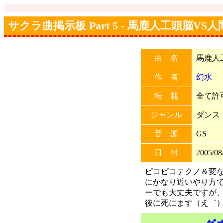
サクラ曲掲示板 Part 5 - 馬鹿人工頭脳VS
曲 名
馬鹿人
作 者
幻水
転 載
全て許可 
ジャンル
ダンス
音 源
GS
日 付
2005/08
ピコピコテクノ＆変
にかなり近いやり方で
ーでも大丈夫ですが
後に死にます（え゛