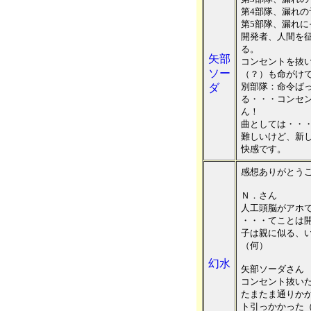
第4部隊、漏れ
第5部隊、漏れ
開発者、人間を
る。
矢部
コンセントを抜
ソー
（？）も命がけ
別部隊：命令ば
ダ
る・・・コンセ
ん！
曲としては・・
難しいけど、新
快感です。
感想ありがとう
Ｎ．さん
人工頭脳がアホ
・・・てことは
子は親に似る、
（何）
幻水
矢部ソーダさん
コンセント抜い
たまたま通りか
ト引っかかった