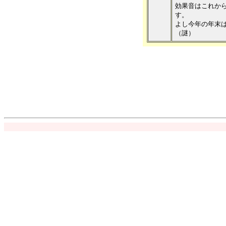
効果音はこれか
す。
よし今年の年末
（謎）