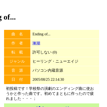
f...
曲 名
Ending of...
作 者
琳瑚
転 載
許可しない (0)
ジャンル
ヒーリング・ニューエイジ
音 源
パソコン内蔵音源
日 付
2005/08/25 22:14:30
初投稿です！学校祭の演劇のエンディング曲に使お
うかと作った曲です。初めてまともに作ったので疲
れました・・・；