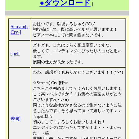
●ダウンロード
｜
おはつです。以後よろしゅう('∀')ノ
Scream[-
初投稿にして、既に高レベルだと思いますよ！
Cry-]
ピアノ一本にしては聞き飽きないです。
どもども。これはえらく完成度高いですな。
優しくて、エンディングにぴったりの曲だと思い
spell
ます。
展開の仕方が良かったです。
わわ、感想どうもありがとうございます！！(*'-'*)
☆Scream[-Cry-]様☆
こちらこそ初めましてｖよろしくお願いします！
こっ高レベルですか？！お褒めの言葉ありがとう
ございます♪(・v･●)
同じような旋律がかさなるので飽きないように注
意したんです！そう思って頂いて嬉しいですｖｖ
☆spell様☆
琳瑚
初めまして！よろしくお願いしますね！
エンディングにぴったりですか！よ・・・よかっ
た！（笑
展開は工夫したんですが、いきなりマイナーにな