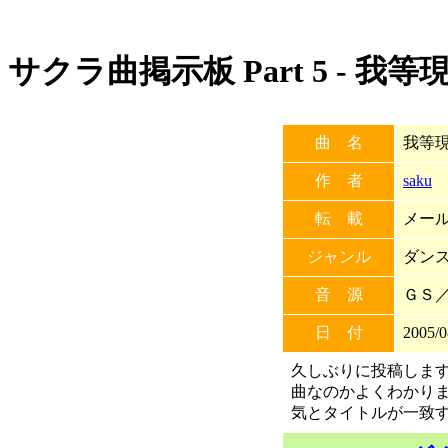
サクラ曲掲示板 Part 5 - 
曲 名
我等
作 者
saku
転 載
メール
ジャンル
ダン
音 源
ＧＳ／
日 付
2005/0
久しぶりに投稿しま
曲なのかよくわかりま
気とタイトルが一致する