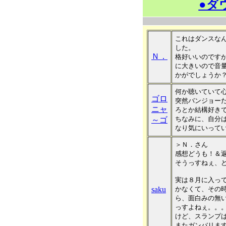
●ダ
これはダンスな
した。
Ｎ．
格好いいのです
に大きいので音
かがでしょうか
何か聴いていて
ゴロ
突然バンジョー
ニャ
ろとか結構好き
ちなみに、自分
～ゴ
なり気にいってい
＞Ｎ．さん
感想どうも！＆返信
そうっすねぇ、
実は８月に入っ
saku
かなくて、その時
ら、面白みの無
っすよねぇ。。
けど、スランプ
またガンバリま