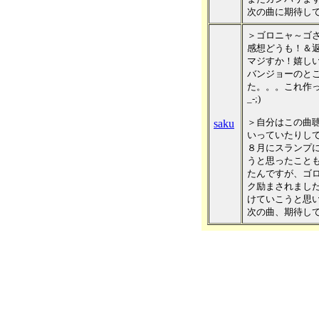
次の曲に期待してく
＞ゴロニャ～ゴ
感想どうも！＆返信
マジすか！嬉し
バンジョーのと
た。。。これ作っ
_-;)
＞自分はこの曲
saku
いっていたりして
８月にスランプ
うと思ったこと
たんですが、ゴ
ク励まされまし
けていこうと思い
次の曲、期待し