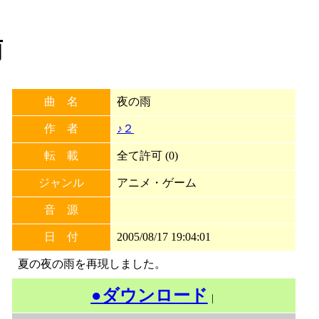
雨
曲 名
夜の雨
作 者
♪２
転 載
全て許可 (0)
ジャンル
アニメ・ゲーム
音 源
日 付
2005/08/17 19:04:01
夏の夜の雨を再現しました。
●ダウンロード
｜