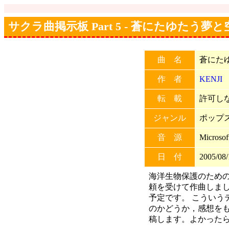
サクラ曲掲示板 Part 5 - 蒼にたゆたう夢と
曲 名
蒼にた
作 者
KENJI
転 載
許可しない
ジャンル
ポップ
音 源
Microso
日 付
2005/08/
海洋生物保護のため
頼を受けて作曲しま
予定です。 こういう
のかどうか，感想を
稿します。よかったら