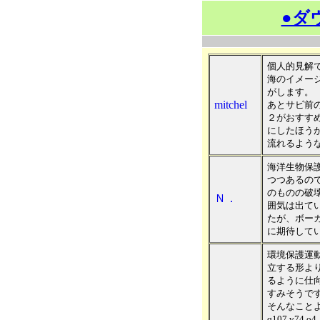
●ダ
個人的見解
海のイメー
がします。
mitchel
あとサビ前の
２がおすすめ
にしたほう
流れるよう
海洋生物保
つつあるの
のものの破
Ｎ．
囲気は出て
たが、ボー
に期待して
環境保護運
立する形よ
るように仕
すみそうで
そんなことより
q107 v7