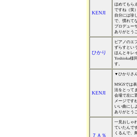
ほめてもら
ですね（笑
KENJI
自分には珍
で、慣れて
プロデュー
ありがとう
ピアノのエ
ずらすとい
ひかり
ほんとキレ
Yoshio
す。
▼ひかりさ
MSGSでは
法をとって
KENJI
会場で左に
メージです
いい曲にし
ありがとう
一見おしゃ
ていたんで
くるんで、
７Ａ％