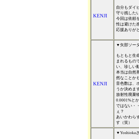
自分もダイ
守り残した
KENJI
今回は依頼
性は避けた
応援ありが
▼矢部ソー
もともと生
まれるもの
い、珍しい
本当は自然
然なことか
KENJI
音色数は、
うか決めま
放射性廃棄
0.0001
ではない・
ぇ？
あいかわら
す（笑）
▼Yoshioka