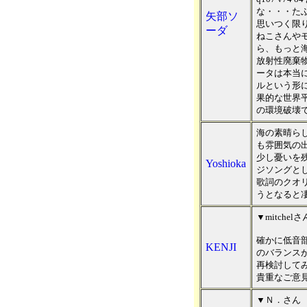
な・・・た
矢部ソ
思いつく限
ーダ
ねこさんや
ら、もっと
放射性廃棄
ータは本当
ルという形
果的な世界
の環境破壊
海の素晴ら
も雰囲気の
少し憂いを
Yoshioka
ジソングと
歌詞のクオ
うとなると
▼mitchelさ
確かに低音
KENJI
のバランスが
再検討して
貴重なご意
▼Ｎ．さん