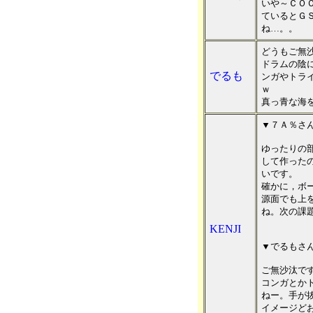
いや～ＣＯ
ているとＧ
ね…。。
どうもご無
ドラムの陰
でるも
ンガやトラ
ｗ
真っ青な海
▼７Ａ％さ
ゆったりの
して作った
いです。
確かに，ボ
源面でも上
ね。次の課
KENJI
▼でるもさ
ご無沙汰です
コンガとか
ねー。手が
イメージど